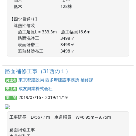
　低木　　　　　　　　　128株

【四ツ目通り】

　遮熱性舗装工

　　施工延長L = 333.3m　施工幅員16.6m

　　路面洗浄工　　　　　3498㎡

　　表面研磨工　　　　　3498㎡

　　遮熱材塗布工　　　　3498㎡
路面補修工事（31西の１）
東京都建設局 西多摩建設事務所 補修課
発注者
成友興業株式会社
受注者
2019/07/16～2019/11/19
期 間
工事延長　L=567.1m　車道幅員　W=6.95m～9.75m

路面補修工事
