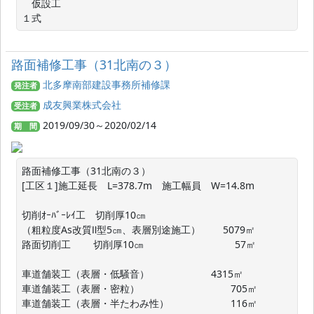
　仮設工　　　　　　　　　　　　　　　　　　　　　　　
１式
路面補修工事（31北南の３）
北多摩南部建設事務所補修課
発注者
成友興業株式会社
受注者
2019/09/30～2020/02/14
期 間
路面補修工事（31北南の３）

[工区１]施工延長　L=378.7m　施工幅員　W=14.8m

切削ｵｰﾊﾞｰﾚｲ工　切削厚10㎝

（粗粒度As改質Ⅱ型5㎝、表層別途施工）　 　5079㎡

路面切削工　 　切削厚10㎝　　　　　　　　　 57㎡

車道舗装工（表層・低騒音）        　　　　4315㎡

車道舗装工（表層・密粒） 　　　　　　　　　705㎡

車道舗装工（表層・半たわみ性） 　　　　　　116㎡
