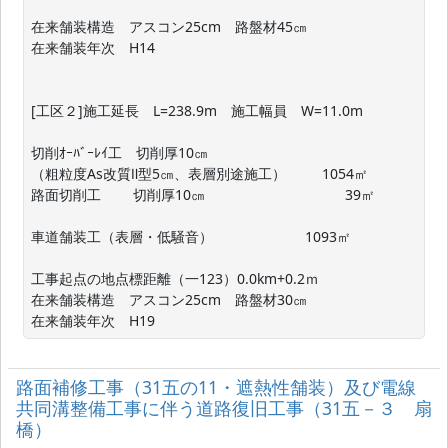
在来舗装構造　アスコン25cm　路盤材45㎝

在来舗装年次　H14

[工区２]施工延長　L=238.9m　施工幅員　W=11.0m

切削ｵｰﾊﾞｰﾚｲ工　切削厚10㎝

（粗粒度As改質Ⅱ型5㎝、表層別途施工）　 　 1054㎡

路面切削工　 　切削厚10㎝　　　　　　　　　　39㎡

車道舗装工（表層・低騒音）        　　　　 1093㎡

工事起点の地点標距離（一123）0.0km+0.2ｍ

在来舗装構造　アスコン25cm　路盤材30㎝

在来舗装年次　H19
路面補修工事（31五の11・遮熱性舗装）及び電線
共同溝整備工事に伴う道路復旧工事（31五－３ 扇
橋）