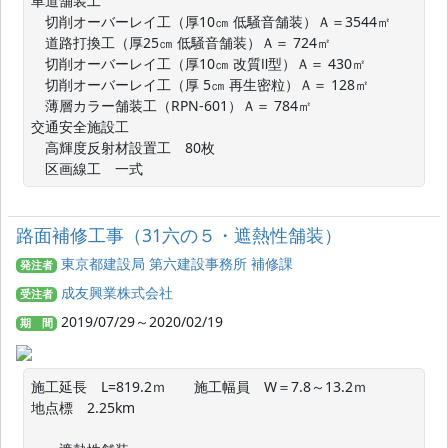
車道舗装工

　切削オーバーレイ工（厚10㎝ 低騒音舗装）Ａ＝3544㎡

　道路打換工（厚25㎝ 低騒音舗装）Ａ＝ 724㎡

　切削オーバーレイ工（厚10㎝ 改質Ⅱ型）Ａ＝ 430㎡

　切削オーバーレイ工（厚 5㎝ 再生密粒）Ａ＝ 128㎡

　薄層カラー舗装工（RPN-601）Ａ＝ 784㎡

交通安全施設工

　高輝度反射材設置工　80枚

　区画線工　一式
路面補修工事（31六の５・遮熱性舗装）
東京都建設局 第六建設事務所 補修課
発注者
成友興業株式会社
受注者
2019/07/29～2020/02/19
期 間
施工延長　L=819.2ｍ　　施工幅員　W＝7.8～13.2ｍ

地点標　2.25km　　　　
