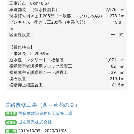
工事起点　0km+0.67

車道舗装工（保水性舗装）　　　　　　　　　　　2,976　㎡

現場打ち街きょ工205型（一般部、エプロンのみ）　 278.2ｍ

プレキャスト街きょ工205型（車乗入部）　　　　　　19.8
ｍ

区画線設置工　　　　　　　　　　　　　　　　　　 一　式

【景観整備】

工事延長　L=209.9ｍ

透水性コンクリート平板舗装　　　　　　　　　　1,071　㎡

視覚障害者誘導用ブロック設置工　　　　　　　　　 82　㎡

視覚障害者誘導用シート設置工　　　　　　　　　　 39　㎡

境石設置工　　　　　　　　　　　　　　　　　　　219.1ｍ

横断抑止柵設置工　　　　　　　　　　　　　　　　181.5ｍ
道路改修工事（西－草花の９）
西多摩建設事務所工事第二課
発注者
成友興業株式会社
受注者
2019/10/05～2020/01/08
期 間