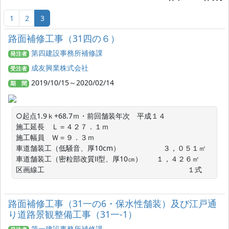
1
2
3
路面補修工事（31四の６）
第四建設事務所補修課
発注者
成友興業株式会社
受注者
2019/10/15～2020/02/14
期 間
○起点1.9ｋ+68.7ｍ・前回舗装年次　平成１４

施工延長　Ｌ＝４２７．１ｍ

施工幅員　Ｗ＝９．３ｍ

車道舗装工（低騒音、厚10cm）　　　　　　３，０５１㎡

車道舗装工（密粒部改質Ⅱ型、厚10㎝）　　１，４２６㎡

区画線工　　　　　　　　　　　　　　　　　　　　１式
路面補修工事（31一の6・保水性舗装）及び江戸通
り道路景観整備工事（31一-1）
第一建設事務所補修課