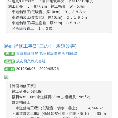
○起点4ｋ+33ｍ　・前回舗装年次　平成18･19年度　

施工延長　Ｌ＝877.8ｍ　施工幅員　Ｗ＝6.4ｍ

　車道舗装工(低騒音、厚10cm)　３，３８８㎡

　車道舗装工(改質Ⅱ型、厚10cm)　２，１９５㎡

　車道舗装工(再生密粒、厚5cm)　３５８㎡

　区画線設置工　１．０式
路面補修工事(31三の1・歩道改善)
東京都建設局 第三建設事務所 補修課
発注者
成友興業株式会社
受注者
2019/06/03～2020/05/26
期 間
【路面補修工事】

　施工延長L=684.8m　

　幅員W=11.0m(車道幅員8.0m 歩道幅員1.5m*2）

　舗装補修工

　・車道舗装工Ⅰ型（低騒音・切削・盤上）　     4,544  ㎡

　・車道舗装工Ⅱ型（低騒音擦付部・切削・盤上）　  35  ㎡
