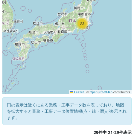
23
6
Leaflet
|
©
OpenStreetMap
contributors
円の表示は近くにある業務・工事データ数を表しており、地図
を拡大すると業務・工事データ位置情報(点・線・面)が表示され
ます。
29件中 21-29件表示