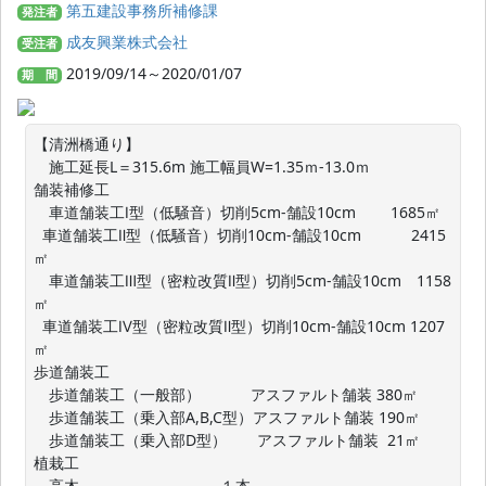
第五建設事務所補修課
発注者
成友興業株式会社
受注者
2019/09/14～2020/01/07
期 間
【清洲橋通り】

　施工延長L＝315.6m 施工幅員W=1.35ｍ-13.0ｍ

舗装補修工

　車道舗装工Ⅰ型（低騒音）切削5cm-舗設10cm        1685㎡

  車道舗装工Ⅱ型（低騒音）切削10cm-舗設10cm　　　 2415
㎡

　車道舗装工Ⅲ型（密粒改質Ⅱ型）切削5cm-舗設10cm　1158
㎡

  車道舗装工Ⅳ型（密粒改質Ⅱ型）切削10cm-舗設10cm 1207
㎡

歩道舗装工

　歩道舗装工（一般部）　　　 アスファルト舗装 380㎡

　歩道舗装工（乗入部A,B,C型）アスファルト舗装 190㎡

　歩道舗装工（乗入部D型）　　アスファルト舗装  21㎡

植栽工

　高木　　　　　　　　 　１本
