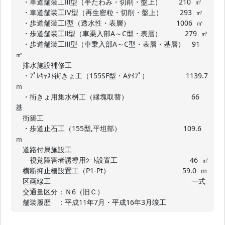
　・車道舗装工Ⅲ型（半たわみ・切削・盤上）  　   210  ㎡

　・車道舗装工Ⅳ型（再生密粒・切削・盤上）  　   293  ㎡

　・歩道舗装工Ⅰ型（透水性・表層） 　　　　　　 1006  ㎡

　・歩道舗装工Ⅱ型（車乗入部A～C型・表層）　　　 279  ㎡

　・歩道舗装工Ⅲ型（車乗入部A～C型・表層・基層）　91  
㎡

　排水施設補修工

　・ﾌﾟﾚｷｬｽﾄ街きょ工（155SF型・Aﾀｲﾌﾟ）　　　 　　1139.7  
ｍ

　・街きょ用集水桝工（縁塊取替）　　　　　　　　　66  
基

　街築工

　・歩道止石工（155型,平坦部）　　　　 　　　　  109.6  
ｍ

　道路付属施設工

　　視覚障害者誘導用ｼｰﾄ設置工　　　　　　　　　　 46  ㎡

　横断抑止柵設置工（P1-Pt）　　　　　　　 　　　59.0  ｍ

　区画線工　　　　　　　　　　　　　　　　　　　　一式

　交通量区分：Ｎ6（旧Ｃ）

　舗装履歴　：平成11年7月・平成16年3月竣工　