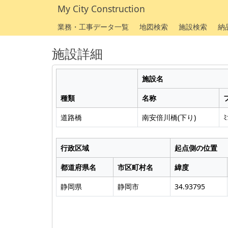
My City Construction
業務・工事データ一覧
地図検索
施設検索
納
施設詳細
施設名
種類
名称
道路橋
南安倍川橋(下り)
ﾐ
行政区域
起点側の位置
都道府県名
市区町村名
緯度
静岡県
静岡市
34.93795