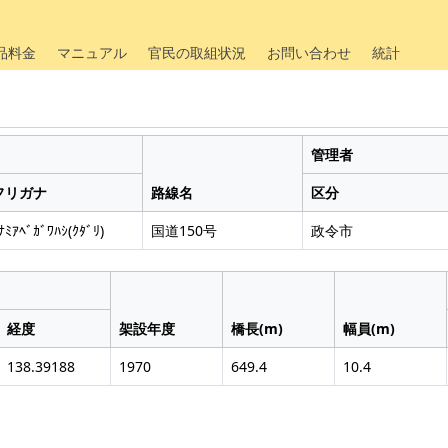
品料金
マニュアル
官民の取組状況
お問い合わせ
統計
管理者
フリガナ
路線名
区分
ﾅﾐｱﾍﾞｶﾞﾜﾊｼ(ｸﾀﾞﾘ)
国道150号
政令市
経度
架設年度
橋長(m)
幅員(m)
138.39188
1970
649.4
10.4