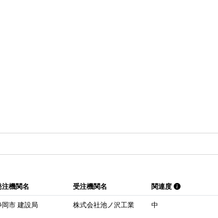
発注機関名
受注機関名
関連度
静岡市 建設局
株式会社池ノ沢工業
中