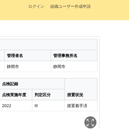
ログイン
組織ユーザー作成申請
管理者名
管理事務所名
静岡市
静岡市
点検記録
点検実施年度
判定区分
措置状況
2022
Ⅲ
措置着手済