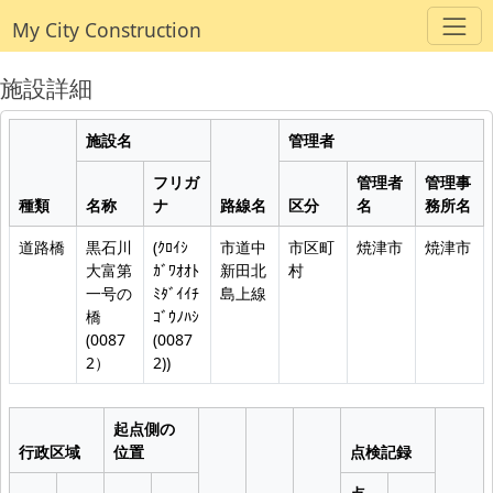
My City Construction
施設詳細
施設名
管理者
フリガ
管理者
管理事
種類
名称
ナ
路線名
区分
名
務所名
道路橋
黒石川
(ｸﾛｲｼ
市道中
市区町
焼津市
焼津市
大富第
ｶﾞﾜｵｵﾄ
新田北
村
一号の
ﾐﾀﾞｲｲﾁ
島上線
橋
ｺﾞｳﾉﾊｼ
(0087
(0087
2）
2))
起点側の
行政区域
位置
点検記録