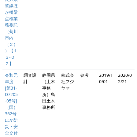
賀線ほ
か橋梁
点検業
務委託
（菊川
市内
（２）
）【１
３‐０
２】
令和元
調査設
静岡県
株式会
参考
2019/1
2020/0
年度
計
（土木
社フジ
0/01
2/21
[第31-
事務
ヤマ
D7205
所）島
-05号]
田土木
（国）
事務所
362号
ほか防
災・安
全交付