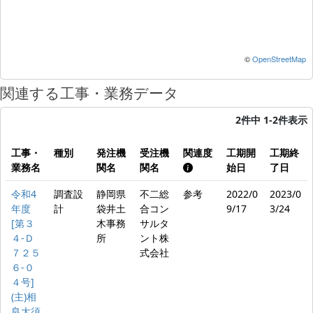
©
OpenStreetMap
関連する工事・業務データ
2件中 1-2件表示
工事・
種別
発注機
受注機
関連度
工期開
工期終
業務名
関名
関名
始日
了日
令和4
調査設
静岡県
不二総
参考
2022/0
2023/0
年度
計
袋井土
合コン
9/17
3/24
[第３
木事務
サルタ
４-Ｄ
所
ント株
７２５
式会社
６-０
４号]
(主)相
良大須