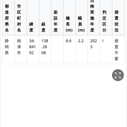
点
都
市
検
道
区
架
実
判
措
府
町
設
橋
幅
施
定
置
県
村
緯
経
年
長
員
年
区
状
名
名
度
度
度
(m)
(m)
度
分
況
静
焼
34.
138
8.6
2.2
202
Ⅰ
措
岡
津
841
.28
3
置
県
市
92
08
不
要