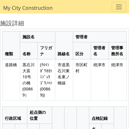
My City Construction
施設詳細
施設名
管理者
フリガ
管理者
管理事
種類
名称
ナ
路線名
区分
名
務所名
道路橋
黒石川
(ｸﾛｲｼ
市道黒
市区町
焼津市
焼津市
大富
ｶﾞﾜｵｵﾄ
石川東
村
10号
ﾐｼﾞｭｳ
名東ノ
の橋
ｺﾞｳﾉﾊｼ
橋線
(0086
(0086
9）
9))
起点側の
行政区域
位置
点検記録