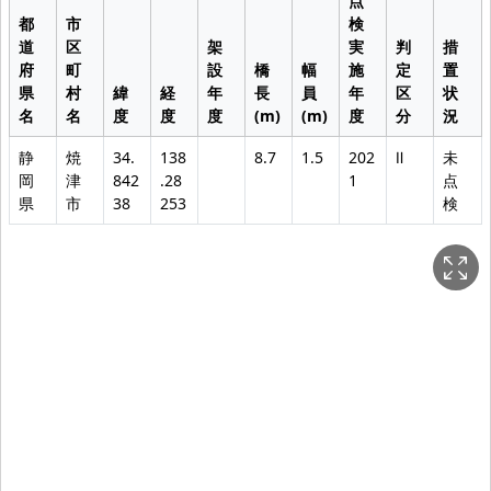
点
都
市
検
道
区
架
実
判
措
府
町
設
橋
幅
施
定
置
県
村
緯
経
年
長
員
年
区
状
名
名
度
度
度
(m)
(m)
度
分
況
静
焼
34.
138
8.7
1.5
202
Ⅱ
未
岡
津
842
.28
1
点
県
市
38
253
検