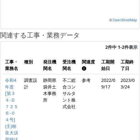
©
OpenStreetMap
関連する工事・業務データ
2件中 1-2件表示
工事・
種別
発注機
受注機
関連度
工期開
工期終
業務名
関名
関名
始日
了日
令和4
調査設
静岡県
不二総
参考
2022/0
2023/0
年度
計
袋井土
合コン
9/17
3/24
[第３
木事務
サルタ
４-Ｄ
所
ント株
７２５
式会社
６-０
４号]
(主)相
良大須
賀線ほ