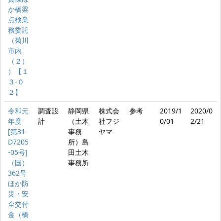
か橋梁
点検業
務委託
（菊川
市内
（２）
）【１
３‐０
２】
令和元
調査設
静岡県
株式会
参考
2019/1
2020/0
年度
計
（土木
社フジ
0/01
2/21
[第31-
事務
ヤマ
D7205
所）島
-05号]
田土木
（国）
事務所
362号
ほか防
災・安
全交付
金（橋