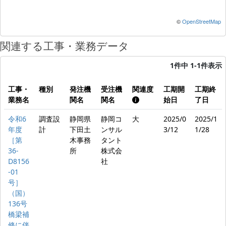
©
OpenStreetMap
関連する工事・業務データ
1件中 1-1件表示
工事・
種別
発注機
受注機
関連度
工期開
工期終
業務名
関名
関名
始日
了日
令和6
調査設
静岡県
静岡コ
大
2025/0
2025/1
年度
計
下田土
ンサル
3/12
1/28
［第
木事務
タント
36-
所
株式会
D8156
社
-01
号］
（国）
136号
橋梁補
修に伴