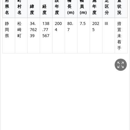
府
町
設
橋
幅
施
定
置
県
村
緯
経
年
長
員
年
区
状
名
名
度
度
度
(m)
(m)
度
分
況
静
松
34.
138
200
80.
7.5
202
Ⅲ
措
岡
崎
762
.77
4
7
5
置
県
町
39
567
未
着
手