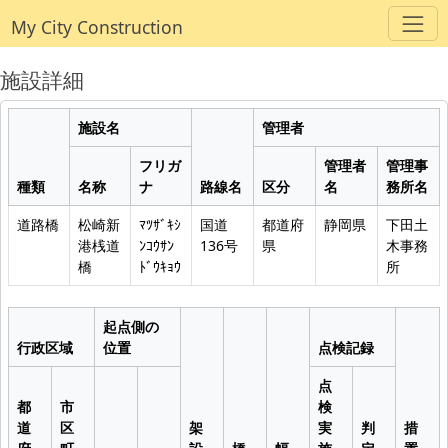
My City Construction
施設詳細
施設名
管理者
フリガ
管理者
管理事
種類
名称
ナ
路線名
区分
名
務所名
道路橋
松崎新
ﾏﾂｻﾞｷｼ
国道
都道府
静岡県
下田土
港桟道
ﾝｺｳｻﾝ
136号
県
木事務
橋
ﾄﾞｳｷｮｳ
所
起点側の
行政区域
位置
点検記録
点
都
市
検
道
区
架
実
判
措