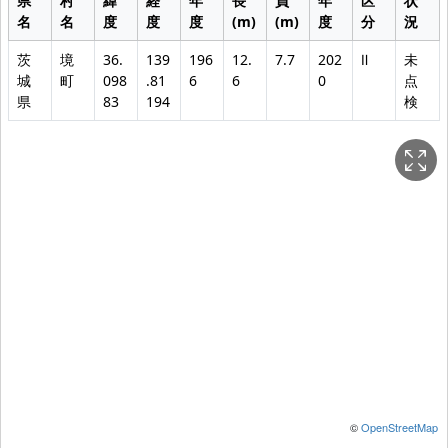
県
村
緯
経
年
長
員
年
区
状
名
名
度
度
度
(m)
(m)
度
分
況
茨
境
36.
139
196
12.
7.7
202
Ⅱ
未
城
町
098
.81
6
6
0
点
県
83
194
検
©
OpenStreetMap