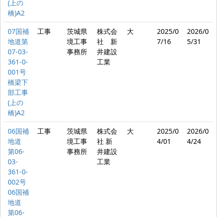
(上の
橋)A2
07国補
工事
茨城県
株式会
大
2025/0
2026/0
地道第
境工事
社 新
7/16
5/31
07-03-
事務所
井建設
361-0-
工業
001号
橋梁下
部工事
(上の
橋)A2
06国補
工事
茨城県
株式会
大
2025/0
2026/0
地道
境工事
社 新
4/01
4/24
第06-
事務所
井建設
03-
工業
361-0-
002号
06国補
地道
第06-