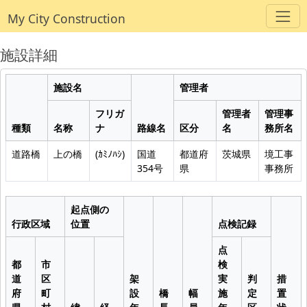
My City Construction
施設詳細
施設名
管理者
フリガ
管理者
管理事
種類
名称
ナ
路線名
区分
名
務所名
道路橋
上の橋
(ｶﾐﾉﾊｼ)
国道
都道府
茨城県
境工事
354号
県
事務所
起点側の
行政区域
位置
点検記録
点
都
市
検
道
区
架
実
判
措
府
町
設
橋
幅
施
定
置