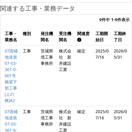
関連する工事・業務データ
9件中 1-9件表示
工事・
種別
発注機
受注機
関連度
工期開
工期終
業務名
関名
関名
始日
了日
07国補
工事
茨城県
株式会
確定
2025/0
2026/0
地道第
境工事
社 新
7/16
5/31
07-03-
事務所
井建設
361-0-
工業
001号
橋梁下
部工事
(上の
橋)A2
07国補
工事
茨城県
株式会
確定
2025/0
2026/0
地道第
境工事
社 新
7/16
5/31
07-03-
事務所
井建設
361-0-
工業