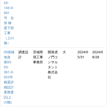
03-
143-0-
001
号 合
併 橋
梁下部
工事
（上の
橋）
05国補
調査設
茨城県
開発虎
大
2024/0
2024/0
地道
計
境工事
ノ門コ
5/31
8/28
第05-
事務所
ンサル
03-
タント
361-0-
株式会
053号
社
橋梁詳
細設計
業務委
託(上
の橋)