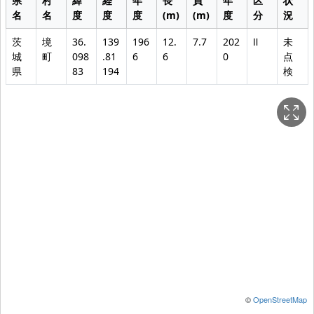
県
村
緯
経
年
長
員
年
区
状
名
名
度
度
度
(m)
(m)
度
分
況
茨
境
36.
139
196
12.
7.7
202
Ⅱ
未
城
町
098
.81
6
6
0
点
県
83
194
検
©
OpenStreetMap