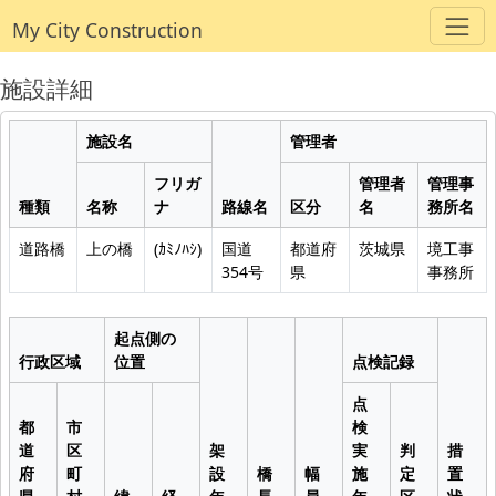
My City Construction
施設詳細
施設名
管理者
フリガ
管理者
管理事
種類
名称
ナ
路線名
区分
名
務所名
道路橋
上の橋
(ｶﾐﾉﾊｼ)
国道
都道府
茨城県
境工事
354号
県
事務所
起点側の
行政区域
位置
点検記録
点
都
市
検
道
区
架
実
判
措
府
町
設
橋
幅
施
定
置