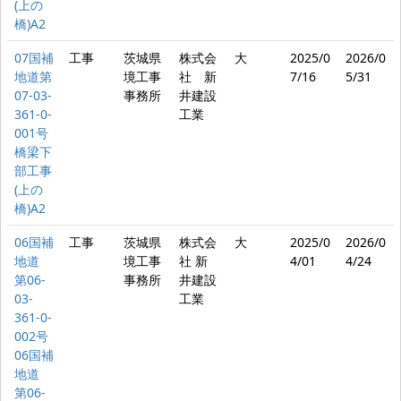
(上の
橋)A2
07国補
工事
茨城県
株式会
大
2025/0
2026/0
地道第
境工事
社 新
7/16
5/31
07-03-
事務所
井建設
361-0-
工業
001号
橋梁下
部工事
(上の
橋)A2
06国補
工事
茨城県
株式会
大
2025/0
2026/0
地道
境工事
社 新
4/01
4/24
第06-
事務所
井建設
03-
工業
361-0-
002号
06国補
地道
第06-