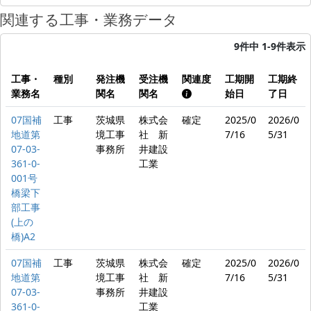
関連する工事・業務データ
9件中 1-9件表示
工事・
種別
発注機
受注機
関連度
工期開
工期終
業務名
関名
関名
始日
了日
07国補
工事
茨城県
株式会
確定
2025/0
2026/0
地道第
境工事
社 新
7/16
5/31
07-03-
事務所
井建設
361-0-
工業
001号
橋梁下
部工事
(上の
橋)A2
07国補
工事
茨城県
株式会
確定
2025/0
2026/0
地道第
境工事
社 新
7/16
5/31
07-03-
事務所
井建設
361-0-
工業