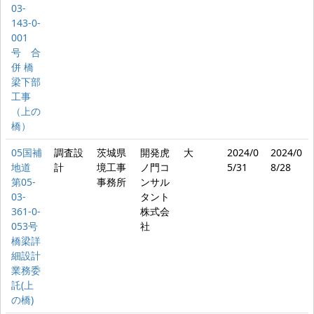
03-
143-0-
001
号 合
併 橋
梁下部
工事
（上の
橋）
05国補
調査設
茨城県
開発虎
大
2024/0
2024/0
地道
計
境工事
ノ門コ
5/31
8/28
第05-
事務所
ンサル
03-
タント
361-0-
株式会
053号
社
橋梁詳
細設計
業務委
託(上
の橋)