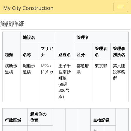
My City Construction
施設詳細
施設名
管理者
フリガ
管理者
管理事
種類
名称
ナ
路線名
区分
名
務所名
横断歩
堀船歩
ﾎﾘﾌﾈﾎ
王子千
都道府
東京都
第六建
道橋
道橋
ﾄﾞｳｷｮｳ
住南砂
県
設事務
町線
所
(都道
306号
線)
起点側の
行政区域
位置
点検記録