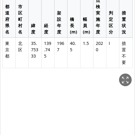
点
都
市
検
道
区
架
実
判
措
府
町
設
橋
幅
施
定
置
県
村
緯
経
年
長
員
年
区
状
名
名
度
度
度
(m)
(m)
度
分
況
東
北
35.
139
196
40.
1.5
202
Ⅰ
措
京
区
753
.74
7
5
0
置
都
33
5
不
要