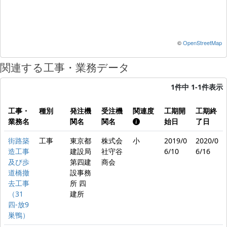
©
OpenStreetMap
関連する工事・業務データ
1件中 1-1件表示
工事・
種別
発注機
受注機
関連度
工期開
工期終
業務名
関名
関名
始日
了日
街路築
工事
東京都
株式会
小
2019/0
2020/0
造工事
建設局
社守谷
6/10
6/16
及び歩
第四建
商会
道橋撤
設事務
去工事
所 四
（31
建所
四-放9
巣鴨）