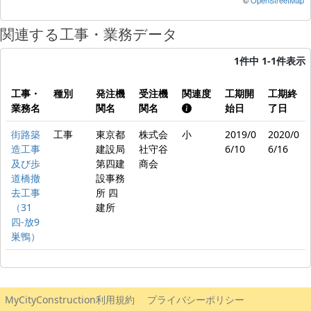
©
OpenStreetMap
関連する工事・業務データ
1件中 1-1件表示
工事・
種別
発注機
受注機
関連度
工期開
工期終
業務名
関名
関名
始日
了日
街路築
工事
東京都
株式会
小
2019/0
2020/0
造工事
建設局
社守谷
6/10
6/16
及び歩
第四建
商会
道橋撤
設事務
去工事
所 四
（31
建所
四-放9
巣鴨）
MyCityConstruction利用規約
プライバシーポリシー