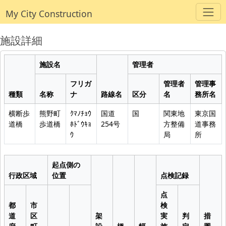
My City Construction
施設詳細
施設名
管理者
フリガ
管理者
管理事
種類
名称
ナ
路線名
区分
名
務所名
横断歩
熊野町
ｸﾏﾉﾁｮｳ
国道
国
関東地
東京国
道橋
歩道橋
ﾎﾄﾞｳｷｮ
254号
方整備
道事務
ｳ
局
所
起点側の
行政区域
位置
点検記録
点
都
市
検
道
区
架
実
判
措