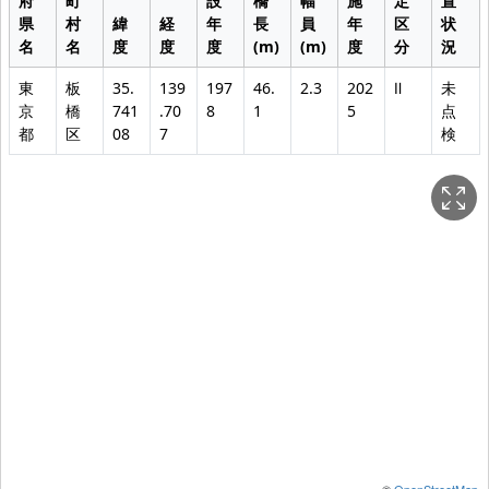
府
町
設
橋
幅
施
定
置
県
村
緯
経
年
長
員
年
区
状
名
名
度
度
度
(m)
(m)
度
分
況
東
板
35.
139
197
46.
2.3
202
Ⅱ
未
京
橋
741
.70
8
1
5
点
都
区
08
7
検