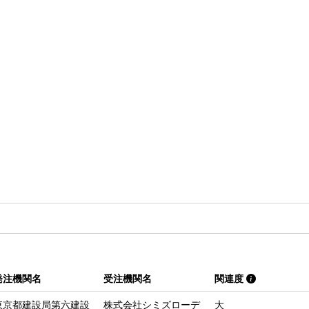
発注機関名
受注機関名
関連度
東京都建設局第六建設
株式会社シミズローデ
大