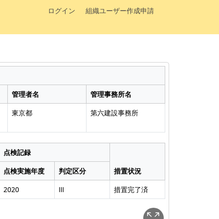
ログイン
組織ユーザー作成申請
管理者名
管理事務所名
東京都
第六建設事務所
点検記録
点検実施年度
判定区分
措置状況
2020
Ⅲ
措置完了済