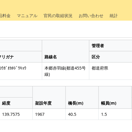
品料金
マニュアル
官民の取組状況
お問い合わせ
統計
管理者
フリガナ
路線名
区分
ｺｳｶﾞｵｶﾎﾄﾞｳｷｮｳ
本郷赤羽線(都道455号
都道府県
線)
経度
架設年度
橋長(m)
幅員(m)
139.7575
1967
40.5
1.5