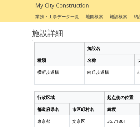
My City Construction
業務・工事データ一覧
地図検索
施設検索
納
施設詳細
施設名
種類
名称
横断歩道橋
向丘歩道橋
ﾑ
行政区域
起点側の位置
都道府県名
市区町村名
緯度
東京都
文京区
35.71861