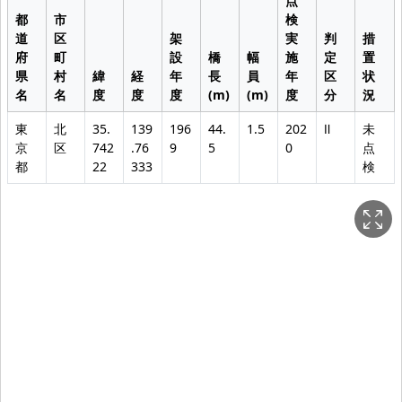
点
都
市
検
道
区
架
実
判
措
府
町
設
橋
幅
施
定
置
県
村
緯
経
年
長
員
年
区
状
名
名
度
度
度
(m)
(m)
度
分
況
東
北
35.
139
196
44.
1.5
202
Ⅱ
未
京
区
742
.76
9
5
0
点
都
22
333
検