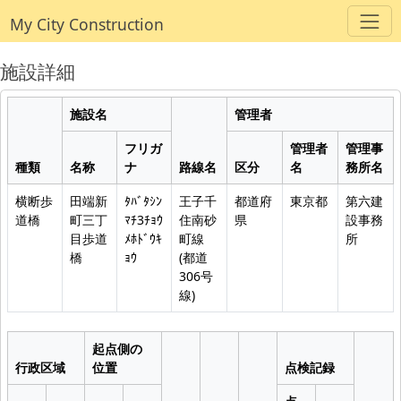
My City Construction
施設詳細
施設名
管理者
フリガ
管理者
管理事
種類
名称
ナ
路線名
区分
名
務所名
横断歩
田端新
ﾀﾊﾞﾀｼﾝ
王子千
都道府
東京都
第六建
道橋
町三丁
ﾏﾁ3ﾁｮｳ
住南砂
県
設事務
目歩道
ﾒﾎﾄﾞｳｷ
町線
所
橋
ｮｳ
(都道
306号
線)
起点側の
行政区域
位置
点検記録