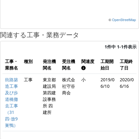
©
OpenStreetMap
関連する工事・業務データ
1件中 1-1件表示
工事・
種別
発注機
受注機
関連度
工期開
工期終
業務名
関名
関名
始日
了日
街路築
工事
東京都
株式会
小
2019/0
2020/0
造工事
建設局
社守谷
6/10
6/16
及び歩
第四建
商会
道橋撤
設事務
去工事
所 四
（31
建所
四-放9
巣鴨）