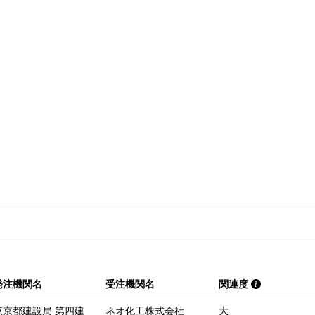
発注機関名
受注機関名
関連度
東京都建設局 第四建
ネオ化工株式会社
大