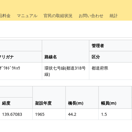
品料金
マニュアル
官民の取組状況
お問い合わせ
統計
管理者
フリガナ
路線名
区分
ｻﾞﾜﾎﾄﾞｳｷｮｳ
環状七号線(都道318号
都道府県
線)
経度
架設年度
橋長(m)
幅員(m)
139.67083
1965
44.2
1.5