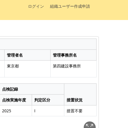
ログイン
組織ユーザー作成申請
管理者名
管理事務所名
東京都
第四建設事務所
点検記録
点検実施年度
判定区分
措置状況
2025
Ⅰ
措置不要