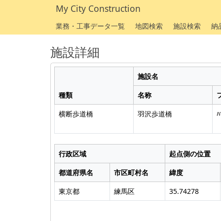
My City Construction
業務・工事データ一覧
地図検索
施設検索
納
施設詳細
施設名
種類
名称
横断歩道橋
羽沢歩道橋
ﾊ
行政区域
起点側の位置
都道府県名
市区町村名
緯度
東京都
練馬区
35.74278