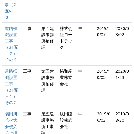
事（２
五の
８）
道路標
工事
第五建
株式会
中
2019/1
2020/0
識設置
設事務
社ロー
0/07
3/02
工事
所補修
ドテッ
（31五
課
ク
－２）
その２
道路標
工事
第五建
協和産
中
2019/1
2020/0
識設置
設事務
業株式
0/05
1/23
工事
所補修
会社
（31五
課
－１）
その２
隅田川
工事
第五建
坂田建
中
2019/0
2019/0
花火大
設事務
設株式
6/03
8/30
会侵入
所工事
会社
防止柵
課