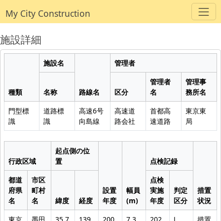
My City Construction
施設詳細
施設名
管理者
管理者
管理事
種類
名称
路線名
区分
名
務所名
門型標
道路標
高速6号
高速道
首都高
東京東
識
識
向島線
路会社
速道路
局
起点側の位
行政区域
置
点検記録
都道
市区
点検
府県
町村
設置
幅員
実施
判定
措置
名
名
緯度
経度
年度
(m)
年度
区分
状況
東京
墨田
35.7
139.
200
7.3
202
Ⅰ
措置