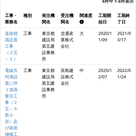
6件中 1-6件表示
工事・
種別
発注機
受注機
関連度
工期開
工期終
業務名
関名
関名
始日
了日
道路標
工事
東京都
交通産
大
2020/1
2021/0
識設置
建設局
業株式
1/09
3/17
工事
第五建
会社
（２五
設事務
－１）
所
電線共
工事
東京都
辰島建
中
2020/1
2022/0
同溝設
建設局
設株式
2/07
1/24
置に伴
第五建
会社
う道路
設事務
復旧工
所
事（２
五－４
新小
岩）及
び路面
補修工