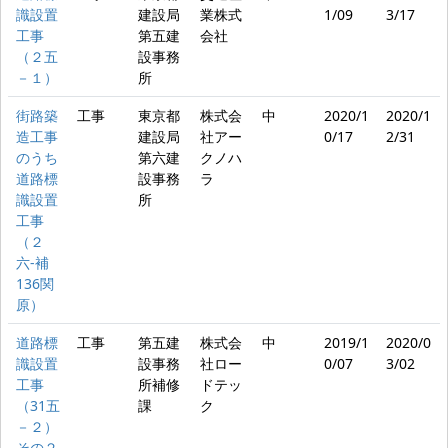
識設置
建設局
業株式
1/09
3/17
工事
第五建
会社
（２五
設事務
－１）
所
街路築
工事
東京都
株式会
中
2020/1
2020/1
造工事
建設局
社アー
0/17
2/31
のうち
第六建
クノハ
道路標
設事務
ラ
識設置
所
工事
（２
六‐補
136関
原）
道路標
工事
第五建
株式会
中
2019/1
2020/0
識設置
設事務
社ロー
0/07
3/02
工事
所補修
ドテッ
（31五
課
ク
－２）
その２