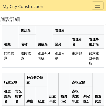
My City Construction
施設詳細
施設名
管理者
管理者
管理事
種類
名称
路線名
区分
名
務所名
門型標
道路標
都道464
都道府
東京都
第六建
識
識
号線
県
設事務
所
起点側の位
行政区域
置
点検記録
都道
市区
点検
府県
町村
設置
幅員
実施
判定
措置
名
名
緯度
経度
年度
(m)
年度
区分
状況