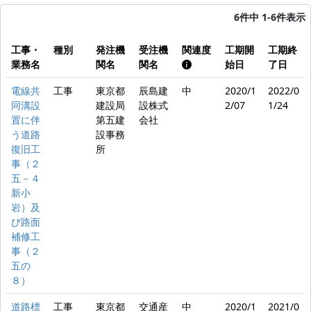
6件中 1-6件表示
工事・
種別
発注機
受注機
関連度
工期開
工期終
業務名
関名
関名
始日
了日
電線共
工事
東京都
辰島建
中
2020/1
2022/0
同溝設
建設局
設株式
2/07
1/24
置に伴
第五建
会社
う道路
設事務
復旧工
所
事（２
五－４
新小
岩）及
び路面
補修工
事（２
五の
８）
道路標
工事
東京都
交通産
中
2020/1
2021/0