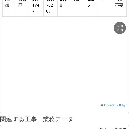
都
区
174
782
8
5
不要
7
07
©
OpenStreetMap
関連する工事・業務データ