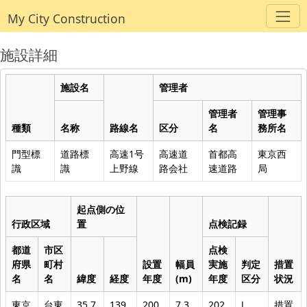
My City Construction
施設詳細
施設名
管理者
管理者
管理事
種類
名称
路線名
区分
名
務所名
門型標
道路標
高速1号
高速道
首都高
東京西
識
識
上野線
路会社
速道路
局
起点側の位
行政区域
置
点検記録
都道
市区
点検
府県
町村
設置
幅員
実施
判定
措置
名
名
緯度
経度
年度
(m)
年度
区分
状況
東京
台東
35.7
139.
200
7.3
202
Ⅰ
措置