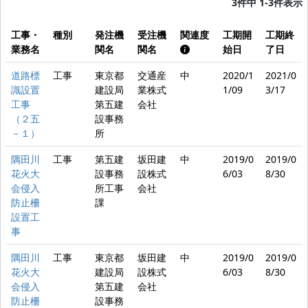
3件中 1-3件表示
工事・
種別
発注機
受注機
関連度
工期開
工期終
業務名
関名
関名
始日
了日
道路標
工事
東京都
交通産
中
2020/1
2021/0
識設置
建設局
業株式
1/09
3/17
工事
第五建
会社
（２五
設事務
－１）
所
隅田川
工事
第五建
坂田建
中
2019/0
2019/0
花火大
設事務
設株式
6/03
8/30
会侵入
所工事
会社
防止柵
課
設置工
事
隅田川
工事
東京都
坂田建
中
2019/0
2019/0
花火大
建設局
設株式
6/03
8/30
会侵入
第五建
会社
防止柵
設事務