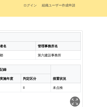
ログイン
組織ユーザー作成申請
者名
管理事務所名
都
第六建設事務所
記録
実施年度
判定区分
措置状況
1
Ⅱ
未点検