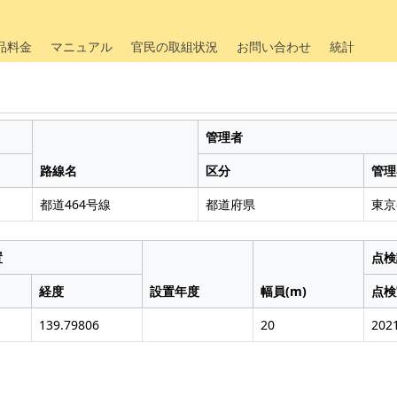
品料金
マニュアル
官民の取組状況
お問い合わせ
統計
管理者
路線名
区分
管理
都道464号線
都道府県
東京
置
点検
経度
設置年度
幅員(m)
点検
139.79806
20
202