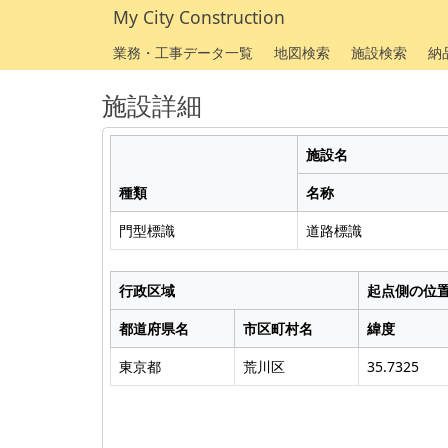
My City Construction
業務・工事データ一覧
地図検索
施設検索
納
施設詳細
施設名
種類
名称
門型標識
道路標識
行政区域
起点側の位
都道府県名
市区町村名
緯度
東京都
荒川区
35.7325