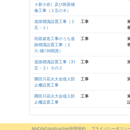
４新小岩）及び路面補
修工事（２五の８）
道路標識設置工事（２
工事
五－１）
街路築造工事のうち道
工事
路標識設置工事（２
六‐補136関原）
道路標識設置工事（31
工事
五－２）その２
隅田川花火大会侵入防
工事
止柵設置工事
隅田川花火大会侵入防
工事
止柵設置工事
MyCityConstruction利用規約
プライバシーポリシ