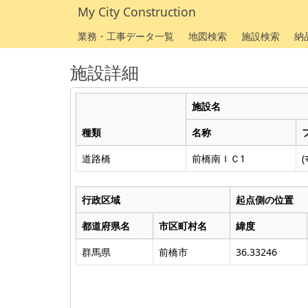
My City Construction
業務・工事データ一覧
地図検索
施設検索
納
施設詳細
施設名
種類
名称
道路橋
前橋南ＩＣ1
(
行政区域
起点側の位置
都道府県名
市区町村名
緯度
群馬県
前橋市
36.33246