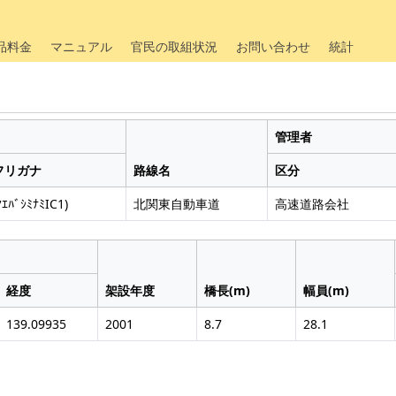
品料金
マニュアル
官民の取組状況
お問い合わせ
統計
管理者
フリガナ
路線名
区分
ﾏｴﾊﾞｼﾐﾅﾐIC1)
北関東自動車道
高速道路会社
経度
架設年度
橋長(m)
幅員(m)
139.09935
2001
8.7
28.1