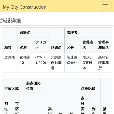
My City Construction
施設詳細
施設名
管理者
フリガ
管理者
管理事
種類
名称
ナ
路線名
区分
名
務所名
道路橋
前橋南
(ﾏｴﾊﾞｼ
北関東
高速道
NEXC
高崎管
10
ﾐﾅﾐ10)
自動車
路会社
O東日
理事務
道
本
所
起点側の
行政区域
位置
点検記録
点
都
市
検
道
区
架
実
判
措