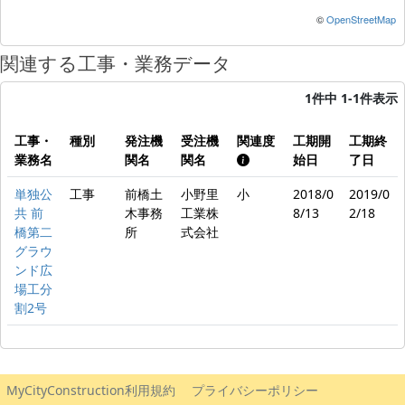
©
OpenStreetMap
関連する工事・業務データ
1件中 1-1件表示
工事・
種別
発注機
受注機
関連度
工期開
工期終
業務名
関名
関名
始日
了日
単独公
工事
前橋土
小野里
小
2018/0
2019/0
共 前
木事務
工業株
8/13
2/18
橋第二
所
式会社
グラウ
ンド広
場工分
割2号
MyCityConstruction利用規約
プライバシーポリシー