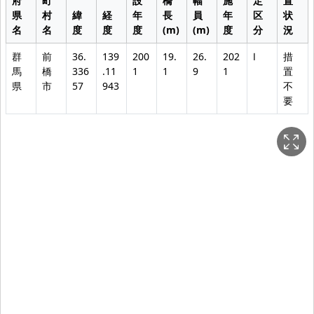
府
町
設
橋
幅
施
定
置
県
村
緯
経
年
長
員
年
区
状
名
名
度
度
度
(m)
(m)
度
分
況
群
前
36.
139
200
19.
26.
202
Ⅰ
措
馬
橋
336
.11
1
1
9
1
置
県
市
57
943
不
要