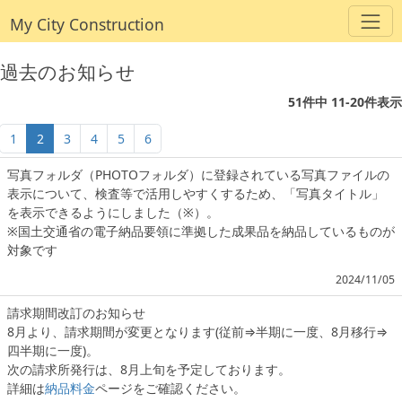
My City Construction
過去のお知らせ
51件中 11-20件表示
1
2
3
4
5
6
写真フォルダ（PHOTOフォルダ）に登録されている写真ファイルの
表示について、検査等で活用しやすくするため、「写真タイトル」
を表示できるようにしました（※）。
※国土交通省の電子納品要領に準拠した成果品を納品しているものが
対象です
2024/11/05
請求期間改訂のお知らせ
8月より、請求期間が変更となります(従前⇒半期に一度、8月移行⇒
四半期に一度)。
次の請求所発行は、8月上旬を予定しております。
詳細は
納品料金
ページをご確認ください。