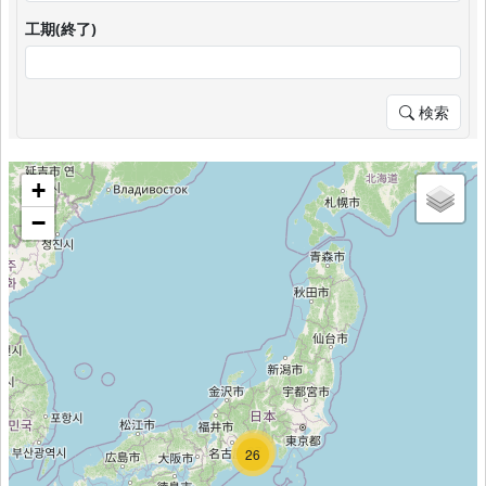
工期(終了)
検索
+
−
37
26
26