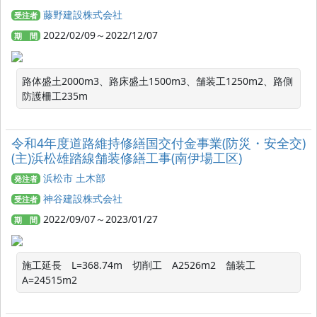
藤野建設株式会社
受注者
2022/02/09～2022/12/07
期 間
路体盛土2000m3、路床盛土1500m3、舗装工1250m2、路側
防護柵工235m
令和4年度道路維持修繕国交付金事業(防災・安全交)
(主)浜松雄踏線舗装修繕工事(南伊場工区)
浜松市 土木部
発注者
神谷建設株式会社
受注者
2022/09/07～2023/01/27
期 間
施工延長　L=368.74m　切削工　A2526m2　舗装工　
A=24515m2