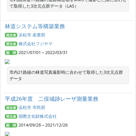
て取得した3次元点群データ（LAS）
林道システム等構築業務
浜松市 産業部
発注者
株式会社フジヤマ
受注者
2021/07/01～2022/03/31
期 間
市内21路線の林道写真撮影時に合わせて取得した3次元点群
データ
平成26年度 二俣城跡レーザ測量業務
浜松市 市民部
発注者
国際文化財株式会社
受注者
2014/09/26～2021/12/26
期 間