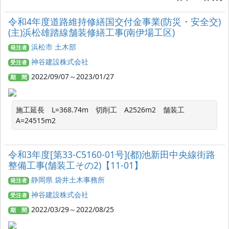
令和4年度道路維持修繕国交付金事業(防災・安全交)
(主)浜松雄踏線舗装修繕工事(南伊場工区)
浜松市 土木部
発注者
神谷建設株式会社
受注者
2022/09/07～2023/01/27
期 間
施工延長　L=368.74m　切削工　A2526m2　舗装工　
A=24515m2
令和3年度[第33-C5160-01号](都)池新田中央線街路
整備工事(舗装工その2)【11-01】
静岡県 袋井土木事務所
発注者
神谷建設株式会社
受注者
2022/03/29～2022/08/25
期 間