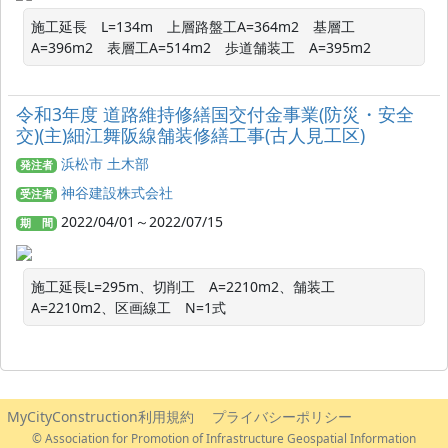
施工延長　L=134m　上層路盤工A=364m2　基層工
A=396m2　表層工A=514m2　歩道舗装工　A=395m2
令和3年度 道路維持修繕国交付金事業(防災・安全
交)(主)細江舞阪線舗装修繕工事(古人見工区)
浜松市 土木部
発注者
神谷建設株式会社
受注者
2022/04/01～2022/07/15
期 間
施工延長L=295m、切削工　A=2210m2、舗装工　
A=2210m2、区画線工　N=1式　
MyCityConstruction利用規約
プライバシーポリシー
© Association for Promotion of Infrastructure Geospatial Information