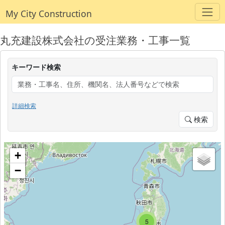
My City Construction
丸充建設株式会社の受注業務・工事一覧
キーワード検索
詳細検索
検索
+
−
5
2
5