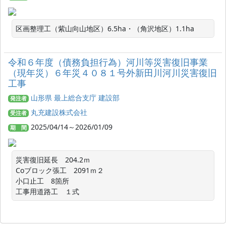
区画整理工（紫山向山地区）6.5ha・（角沢地区）1.1ha
令和６年度（債務負担行為）河川等災害復旧事業
（現年災）６年災４０８１号外新田川河川災害復旧
工事
山形県 最上総合支庁 建設部
発注者
丸充建設株式会社
受注者
2025/04/14～2026/01/09
期 間
災害復旧延長　204.2ｍ

Coブロック張工　2091ｍ２

小口止工　8箇所

工事用道路工　１式