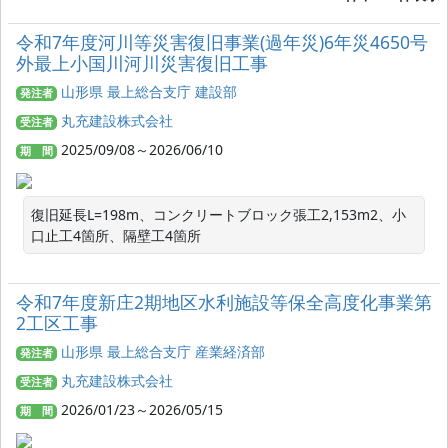
令和7年度河川等災害復旧事業(過年災)6年災4650号
外最上小国川河川災害復旧工事
山形県 最上総合支庁 建設部
発注者
丸充建設株式会社
受注者
2025/09/08～2026/06/10
期 間
復旧延長L=198m、コンクリートブロック張工2,153m2、小
口止工4箇所、隔壁工4箇所
令和7年度新庄2期地区水利施設等保全高度化事業第
2工区工事
山形県 最上総合支庁 産業経済部
発注者
丸充建設株式会社
受注者
2026/01/23～2026/05/15
期 間