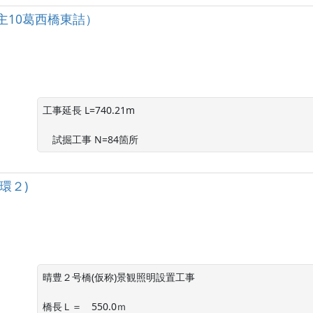
主10葛西橋東詰）
工事延長 L=740.21m

　試掘工事 N=84箇所
環２)
晴豊２号橋(仮称)景観照明設置工事

橋長Ｌ＝　550.0ｍ
