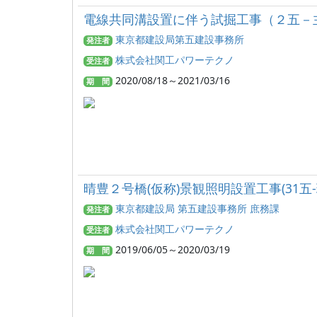
電線共同溝設置に伴う試掘工事（２五－
東京都建設局第五建設事務所
発注者
株式会社関工パワーテクノ
受注者
2020/08/18～2021/03/16
期 間
晴豊２号橋(仮称)景観照明設置工事(31五-
東京都建設局 第五建設事務所 庶務課
発注者
株式会社関工パワーテクノ
受注者
2019/06/05～2020/03/19
期 間