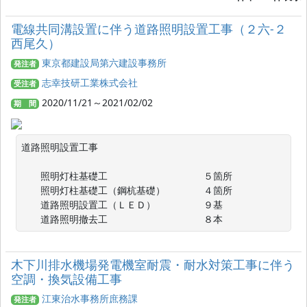
電線共同溝設置に伴う道路照明設置工事（２六‐２
西尾久）
東京都建設局第六建設事務所
発注者
志幸技研工業株式会社
受注者
2020/11/21～2021/02/02
期 間
道路照明設置工事

　　照明灯柱基礎工　　　　　　　　　　５箇所

　　照明灯柱基礎工（鋼杭基礎）　　　　４箇所

　　道路照明設置工（ＬＥＤ）　　　　　９基

　　道路照明撤去工　　　　　　　　　　８本
木下川排水機場発電機室耐震・耐水対策工事に伴う
空調・換気設備工事
江東治水事務所庶務課
発注者