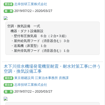
志幸技研工業株式会社
受注者
2019/07/22～2020/03/27
期 間
空調・換気設備　一式

　機器・ダクト設備新設

　・壁付有圧換気扇　６台（２台×３組）

　・屋外給気用フード（消音器含む）３台

　・送風機（床置型）１台

　・屋外排気用フード（消音器含む）１台
木下川排水機場発電機室耐震・耐水対策工事に伴う
空調・換気設備工事
東京都建設局 江東治水事務所 庶務課
発注者
志幸技研工業株式会社
受注者
2019/07/22～2020/03/27
期 間