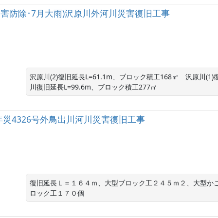
災害防除･7月大雨)沢原川外河川災害復旧工事
沢原川(2)復旧延長L=61.1m、ブロック積工168㎡　沢原川(1
川復旧延長L=99.6m、ブロック積工277㎡
年災4326号外鳥出川河川災害復旧工事
復旧延長Ｌ＝１６４ｍ、大型ブロック工２４５ｍ２、大型か
ロック工１７０個