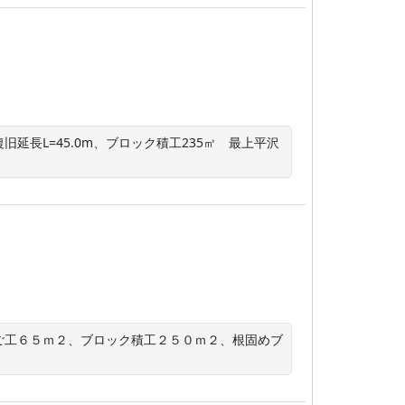
)復旧延長L=45.0m、ブロック積工235㎡　最上平沢
ご工６５ｍ２、ブロック積工２５０ｍ２、根固めブ