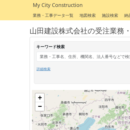
My City Construction
業務・工事データ一覧
地図検索
施設検索
納
山田建設株式会社の受注業務
キーワード検索
詳細検索
+
−