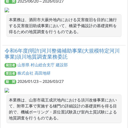
2025/06/20～2026/03/27
期 間
本業務は、酒田市大蕨外地内における災害復旧を目的に施行
する災害復旧助成事業において、橋梁予備設計の基礎資料を
得るための地質調査を行うものである。
令和6年度(明許)河川整備補助事業(大規模特定河川
事業)須川地質調査業務委託
山形県 村山総合支庁 建設部
発注者
株式会社 高田地研
受注者
2026/01/23～2026/03/27
期 間
本業務は、山形市蔵王成沢地内における須川改修事業におい
て、附帯工事で実施する樋門の詳細設計の基礎資料を得る目
的で、機械ボーリング・原位置試験及び室内土質試験による
地質調査を行うものである。