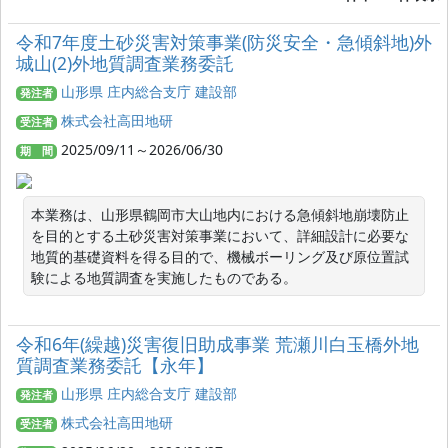
令和7年度土砂災害対策事業(防災安全・急傾斜地)外
城山(2)外地質調査業務委託
山形県 庄内総合支庁 建設部
発注者
株式会社高田地研
受注者
2025/09/11～2026/06/30
期 間
本業務は、山形県鶴岡市大山地内における急傾斜地崩壊防止
を目的とする土砂災害対策事業において、詳細設計に必要な
地質的基礎資料を得る目的で、機械ボーリング及び原位置試
験による地質調査を実施したものである。
令和6年(繰越)災害復旧助成事業 荒瀬川白玉橋外地
質調査業務委託【永年】
山形県 庄内総合支庁 建設部
発注者
株式会社高田地研
受注者