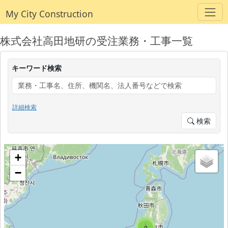
My City Construction
株式会社高田地研の受注業務・工事一覧
キーワード検索
詳細検索
検索
+
−
3
2