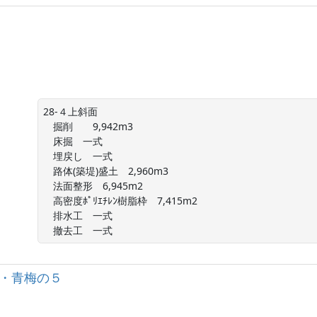
28-４上斜面

　掘削　　9,942m3

　床掘　一式

　埋戻し　一式

　路体(築堤)盛土　2,960m3

　法面整形　6,945m2

　高密度ﾎﾟﾘｴﾁﾚﾝ樹脂枠　7,415m2

　排水工　一式

　撤去工　一式
西・青梅の５