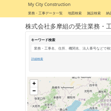
My City Construction
業務・工事データ一覧
地図検索
施設検索
納
株式会社多摩組の受注業務・
キーワード検索
詳細検索
+
−