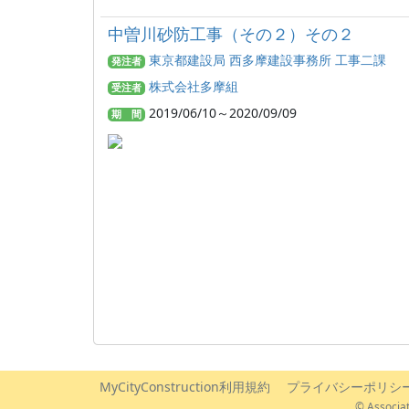
中曽川砂防工事（その２）その２
東京都建設局 西多摩建設事務所 工事二課
発注者
株式会社多摩組
受注者
2019/06/10～2020/09/09
期 間
MyCityConstruction利用規約
プライバシーポリシ
© Associat