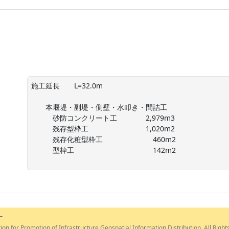
施工延長　　L=32.0m

　　本堰堤・副堤・側壁・水叩き・間詰工

　　　砂防コンクリート工　　　　2,979m3

　　　残存型枠工　　　　　　　　1,020m2

　　　残存化粧型枠工　　　　　　　460m2

　　　型枠工　　　　　　　　　　　142m2

ー
ion for Promotion of Infrastructure Geospatial Information Distribution. All Right