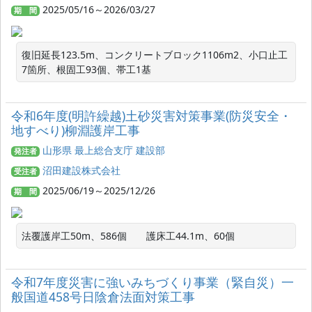
2025/05/16～2026/03/27
期 間
復旧延長123.5m、コンクリートブロック1106m2、小口止工
7箇所、根固工93個、帯工1基
令和6年度(明許繰越)土砂災害対策事業(防災安全・
地すべり)柳淵護岸工事
山形県 最上総合支庁 建設部
発注者
沼田建設株式会社
受注者
2025/06/19～2025/12/26
期 間
法覆護岸工50m、586個　　護床工44.1m、60個
令和7年度災害に強いみちづくり事業（緊自災）一
般国道458号日陰倉法面対策工事