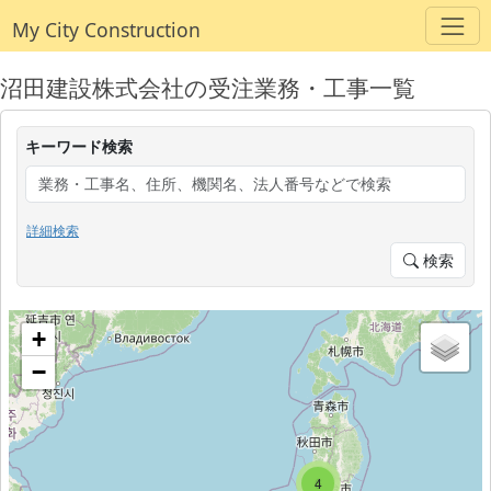
My City Construction
沼田建設株式会社の受注業務・工事一覧
キーワード検索
詳細検索
検索
+
−
3
6
4