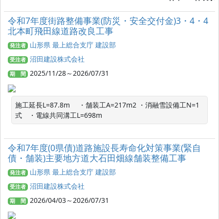
令和7年度街路整備事業(防災・安全交付金)3・4・4
北本町飛田線道路改良工事
山形県 最上総合支庁 建設部
発注者
沼田建設株式会社
受注者
2025/11/28～2026/07/31
期 間
施工延長L=87.8m 　・舗装工A=217m2 ・消融雪設備工N=1
式　・電線共同溝工L=698m
令和7年度(0県債)道路施設長寿命化対策事業(緊自
債・舗装)主要地方道大石田畑線舗装整備工事
山形県 最上総合支庁 建設部
発注者
沼田建設株式会社
受注者
2026/04/03～2026/07/31
期 間