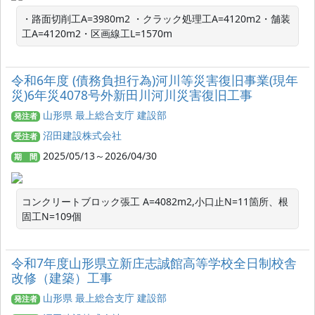
・路面切削工A=3980m2 ・クラック処理工A=4120m2・舗装
工A=4120m2・区画線工L=1570m
令和6年度 (債務負担行為)河川等災害復旧事業(現年
災)6年災4078号外新田川河川災害復旧工事
山形県 最上総合支庁 建設部
発注者
沼田建設株式会社
受注者
2025/05/13～2026/04/30
期 間
コンクリートブロック張工 A=4082m2,小口止N=11箇所、根
固工N=109個
令和7年度山形県立新庄志誠館高等学校全日制校舎
改修（建築）工事
山形県 最上総合支庁 建設部
発注者