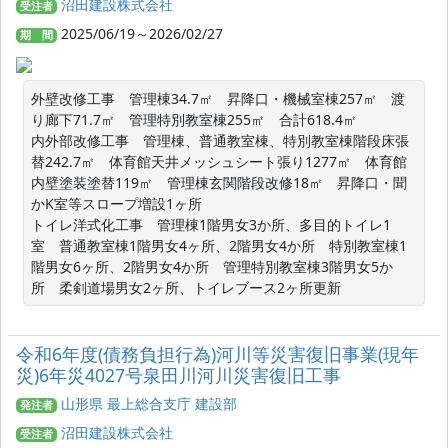
沼田建設株式会社
受注者
2025/06/19～2026/02/27
期 間
外壁改修工事　管理棟34.7㎡　昇降口・機械室棟257㎡　渡
り廊下71.7㎡　管理特別教室棟255㎡　合計618.4㎡

内外部改修工事　管理棟、普通教室棟、特別教室棟階段床張
替242.7㎡　体育館天井メッシュシート張り1277㎡　体育館
内壁塗装塗替119㎡　管理棟玄関階段改修18㎡　昇降口・聞
かK室等スロープ増設1ヶ所

トイレ洋式化工事　管理棟1階男女3か所、多目的トイレ1
室　普通教室棟1階男女4ヶ所、2階男女4か所　特別教室棟1
階男女6ヶ所、2階男女4か所　管理特別教室棟3階男女5か
所　柔剣道場男女2ヶ所、トイレブース2ヶ所更新
令和6年度(債務負担行為)河川等災害復旧事業(現年
災)6年災4027号泉田川河川災害復旧工事
山形県 最上総合支庁 建設部
発注者
沼田建設株式会社
受注者