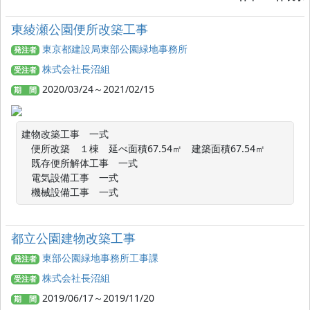
東綾瀬公園便所改築工事
東京都建設局東部公園緑地事務所
発注者
株式会社長沼組
受注者
2020/03/24～2021/02/15
期 間
建物改築工事　一式

　便所改築　１棟　延べ面積67.54㎡　建築面積67.54㎡

　既存便所解体工事　一式

　電気設備工事　一式

　機械設備工事　一式
都立公園建物改築工事
東部公園緑地事務所工事課
発注者
株式会社長沼組
受注者
2019/06/17～2019/11/20
期 間