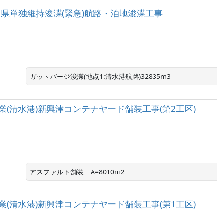
水港 県単独維持浚渫(緊急)航路・泊地浚渫工事
ガットバージ浚渫(地点1:清水港航路)32835m3　
(清水港)新興津コンテナヤード舗装工事(第2工区)
アスファルト舗装　A=8010m2
(清水港)新興津コンテナヤード舗装工事(第1工区)