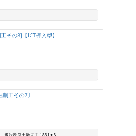
工その8]【ICT導入型】
〔掘削工その7〕
3　仮設改良土撤去工 1831m3