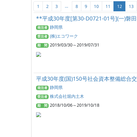
…
1
2
3
8
9
10
11
12
13
**平成30年度[第30‐D0721‐01号]
静岡県
発注者
(株)エコワーク
受注者
2019/03/30～2019/07/31
期 間
平成30年度(国)150号社会資本整備総合
静岡県
発注者
株式会社堀内土木
受注者
2018/10/06～2019/10/18
期 間