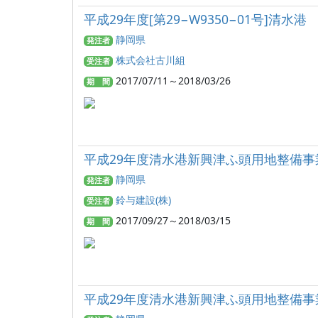
平成29年度[第29−W9350−01号]清
静岡県
発注者
株式会社古川組
受注者
2017/07/11～2018/03/26
期 間
平成29年度清水港新興津ふ頭用地整備事業
静岡県
発注者
鈴与建設(株)
受注者
2017/09/27～2018/03/15
期 間
平成29年度清水港新興津ふ頭用地整備事業