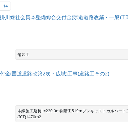
14
(一)磐田掛川線社会資本整備総合交付金(県道道路改築・一般)工事
舗装工
交付金(国道道路改築2次・広域)工事(道路工その2)
本線施工延長L=220.0m側溝工519mプレキャストカルバート
(ICT)1470m2