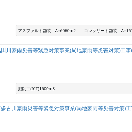
アスファルト舗装　A=6060m2　　コンクリート舗装　A=161
級河川気田川豪雨災害等緊急対策事業(局地豪雨等災害対策)工事
掘削工(ICT)1600m3
級河川阿多古川豪雨災害等緊急対策事業(局地豪雨等災害対策)工