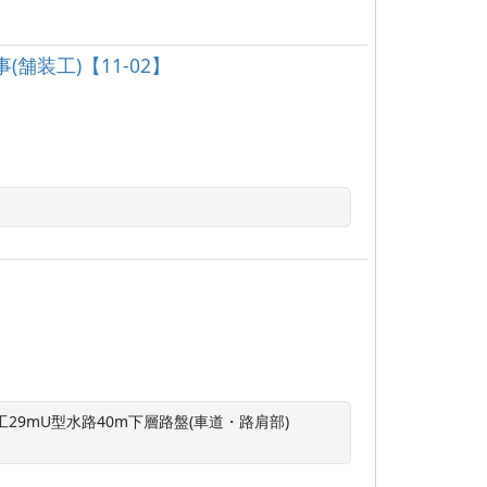
(舗装工)【11‐02】
工29mU型水路40m下層路盤(車道・路肩部)