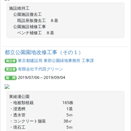
施設維持工

　公園施設撤去工

　　既設座板撤去工　８基

　公園施設補修工事

　　ベンチ補修工　８基
都立公園園地改修工事（その１）
東京都建設局 東部公園緑地事務所 工事課
発注者
有限会社千代田グリーン
受注者
2019/07/06～2019/09/04
期 間
東綾瀬公園

・地被類植栽　　　　　　　165株

・浸透桝　　　　　　　　　　1基

・透水管　　　　　　　　　　5ｍ　

・コンクリート舗装　　　　 38㎡

・境石工　　　　　　　　　　5ｍ
