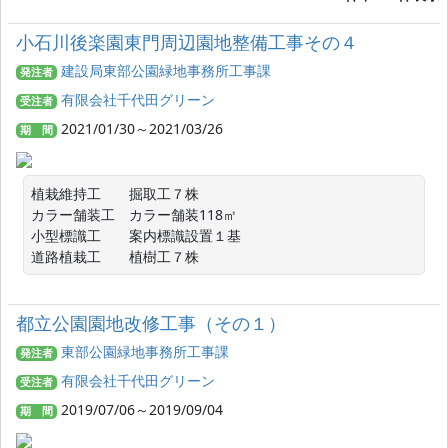
小石川後楽園東門周辺園地整備工事その４
建設局東部公園緑地事務所工事課
発注者
有限会社千代田グリーン
受注者
2021/01/30～2021/03/26
期 間
植栽維持工　　掘取工７株

カラー舗装工　カラー舗装118㎡

小型標識工　　案内標識設置１基

道路植栽工　　植樹工７株
都立公園園地改修工事（その１）
東部公園緑地事務所工事課
発注者
有限会社千代田グリーン
受注者
2019/07/06～2019/09/04
期 間