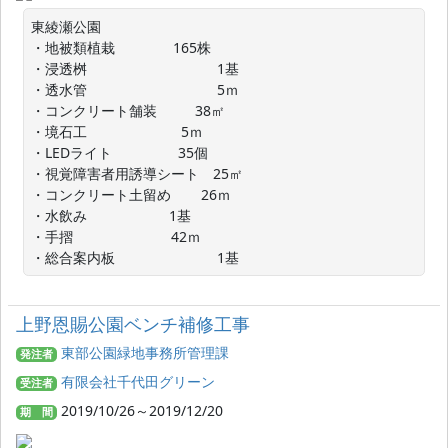
東綾瀬公園

・地被類植栽　           165株

・浸透桝　　　　　　　　　 1基

・透水管　　　　　　　　　 5ｍ　

・コンクリート舗装　      38㎡

・境石工　　　             5ｍ

・LEDライト　             35個

・視覚障害者用誘導シート　25㎡

・コンクリート土留め　    26ｍ

・水飲み　                 1基

・手摺　              　　42ｍ

・総合案内板　　　　　　　 1基
上野恩賜公園ベンチ補修工事
東部公園緑地事務所管理課
発注者
有限会社千代田グリーン
受注者
2019/10/26～2019/12/20
期 間