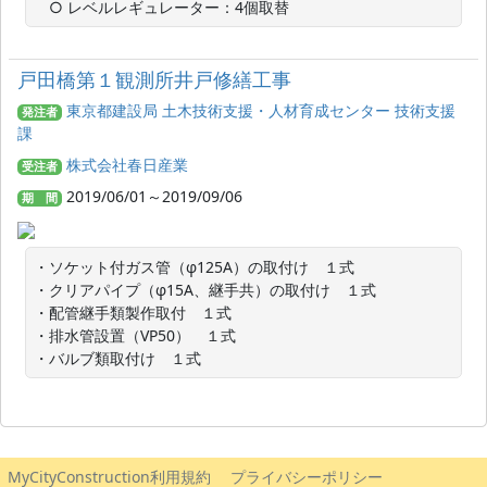
　○ レベルレギュレーター：4個取替
戸田橋第１観測所井戸修繕工事
東京都建設局 土木技術支援・人材育成センター 技術支援
発注者
課
株式会社春日産業
受注者
2019/06/01～2019/09/06
期 間
・ソケット付ガス管（φ125A）の取付け　１式

・クリアパイプ（φ15A、継手共）の取付け　１式

・配管継手類製作取付　１式

・排水管設置（VP50）　１式

・バルブ類取付け　１式
MyCityConstruction利用規約
プライバシーポリシー