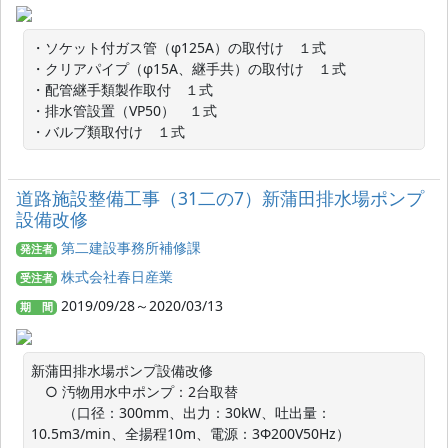
・ソケット付ガス管（φ125A）の取付け　１式

・クリアパイプ（φ15A、継手共）の取付け　１式

・配管継手類製作取付　１式

・排水管設置（VP50）　１式

・バルブ類取付け　１式
道路施設整備工事（31二の7）新蒲田排水場ポンプ
設備改修
第二建設事務所補修課
発注者
株式会社春日産業
受注者
2019/09/28～2020/03/13
期 間
新蒲田排水場ポンプ設備改修

　○ 汚物用水中ポンプ：2台取替

　　 （口径：300mm、出力：30kW、吐出量：
10.5m3/min、全揚程10m、電源：3Φ200V50Hz）
