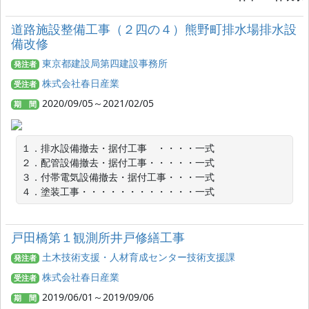
道路施設整備工事（２四の４）熊野町排水場排水設
備改修
東京都建設局第四建設事務所
発注者
株式会社春日産業
受注者
2020/09/05～2021/02/05
期 間
１．排水設備撤去・据付工事　・・・・一式

２．配管設備撤去・据付工事・・・・・一式

３．付帯電気設備撤去・据付工事・・・一式

４．塗装工事・・・・・・・・・・・・一式
戸田橋第１観測所井戸修繕工事
土木技術支援・人材育成センター技術支援課
発注者
株式会社春日産業
受注者
2019/06/01～2019/09/06
期 間