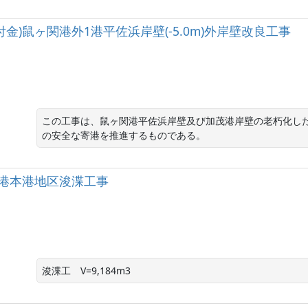
)鼠ヶ関港外1港平佐浜岸壁(-5.0m)外岸壁改良工事
この工事は、鼠ヶ関港平佐浜岸壁及び加茂港岸壁の老朽化し
の安全な寄港を推進するものである。
田港本港地区浚渫工事
浚渫工　V=9,184m3