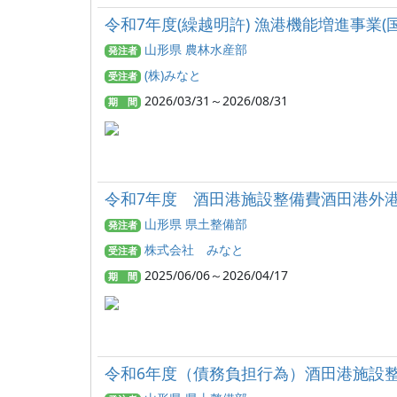
令和7年度(繰越明許) 漁港機能増進事業(
山形県 農林水産部
発注者
(株)みなと
受注者
2026/03/31～2026/08/31
期 間
令和7年度 酒田港施設整備費酒田港外港地
山形県 県土整備部
発注者
株式会社 みなと
受注者
2025/06/06～2026/04/17
期 間
令和6年度（債務負担行為）酒田港施設