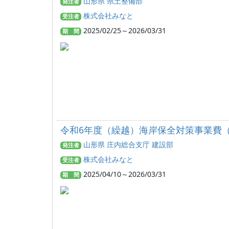
山形県 県土整備部
発注者
株式会社みなと
受注者
2025/02/25～2026/03/31
期 間
令和6年度（繰越）海岸保全対策事業費
山形県 庄内総合支庁 建設部
発注者
株式会社みなと
受注者
2025/04/10～2026/03/31
期 間