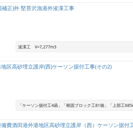
国補正)外 堅苔沢漁港外浚渫工事
区高砂埋立護岸(西)ケーソン据付工事(その2)
「ケーソン据付工4函」「根固ブロック工81個」「上部工685
整備費酒田港外港地区高砂埋立護岸（西）ケーソン据付工