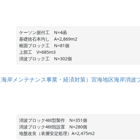
ケーソン据付工　N=4函

基礎捨石本均し　A=2,869m2

根固ブロック工　N=81個

上部工　V=685m3

消波ブロック工　N=302個
（海岸メンテナンス事業・経済対策）宮海地区海岸消波
消波ブロック46t型製作　N=351個

消波ブロック46t殻設置　N=280個

地盤改良（表層安定処理）A=2,475m2