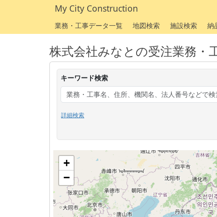
My City Construction
業務・工事データ一覧
地図検索
施設検索
納
株式会社みなとの受注業務・
キーワード検索
詳細検索
+
−