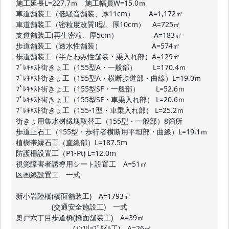
施工延長L=227.7ｍ　施工幅員W=15.0ｍ

車道舗装工（低騒音舗装、厚11cm）　　A=1,172㎡

車道舗装工（密粒度改質Ⅱ型、厚10cm）　A=725㎡

支道舗装工(再生密粒、厚5cm）　　　　　A=183㎡

歩道舗装工（透水性舗装）　　　　　　　A=574㎡

歩道舗装工（半たわみ性舗装・乗入れ部）A=129㎡

ﾌﾟﾚｷｬｽﾄ街きょ工（155型A・一般部）　　 L=170.4ｍ

ﾌﾟﾚｷｬｽﾄ街きょ工（155型A・横断歩道部・曲線）L=19.0ｍ

ﾌﾟﾚｷｬｽﾄ街きょ工（155型SF・一般部）　　 L=52.6ｍ

ﾌﾟﾚｷｬｽﾄ街きょ工（155型SF・車乗入れ部） L=20.6ｍ

ﾌﾟﾚｷｬｽﾄ街きょ工（155-1型・車乗入れ部） L=25.2ｍ

街きょ用集水桝縁塊取替工（155型・一般部）8箇所

歩道止石工（155型・歩行者横断用平坦部・曲線）L=19.1ｍ

植樹帯縁石工（直線部）L=187.5m

防護柵設置工（P1-Pt) L=12.0m

視覚障害者誘導用シート設置工　A=51㎡

区画線設置工　一式

新小岩陸橋(橋面舗装工)　A=1793㎡

　　　　　(交通安全施設工)　一式

奥戸六丁目歩道橋(橋面舗装工)　A=39㎡

　　　　　　　　(ﾉﾝｽﾘｯﾌﾟﾀｲﾙ工)　A=26㎡
