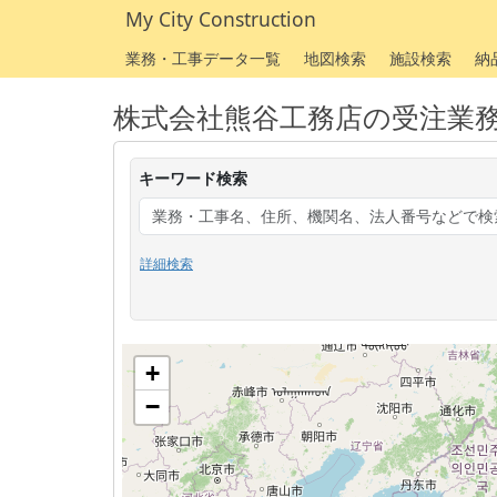
My City Construction
業務・工事データ一覧
地図検索
施設検索
納
株式会社熊谷工務店の受注業
キーワード検索
詳細検索
+
−