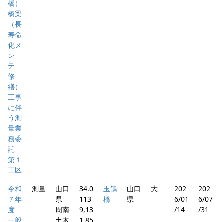
橋）
橋梁
（長
寿命
化メ
ン
テ
修
繕）
工事
に伴
う測
量業
務委
託
第１
工区
令和
測量
山口
34.0
玉鶴
山口
大
202
202
７年
県
113
橋
県
6/01
6/07
度
周南
9,13
/14
/31
一般
土木
1.85