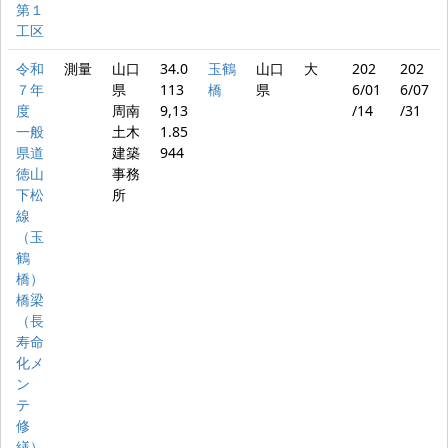
第１
工区
令和
測量
山口
34.0
玉鶴
山口
大
202
202
７年
県
113
橋
県
6/01
6/07
度
周南
9,13
/14
/31
一般
土木
1.85
県道
建築
944
徳山
事務
下松
所
線
（玉
鶴
橋）
橋梁
（長
寿命
化メ
ン
テ
修
繕）