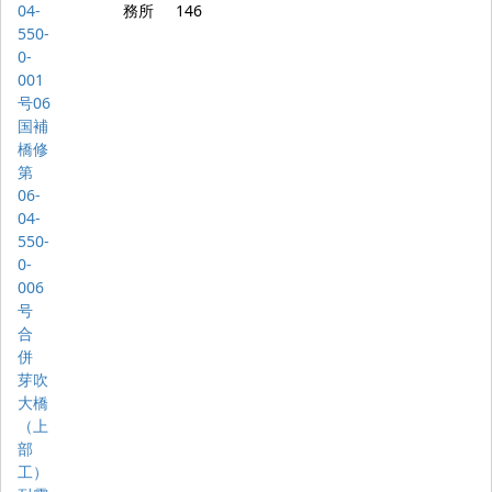
04-
務所
146
550-
0-
001
号06
国補
橋修
第
06-
04-
550-
0-
006
号
合
併
芽吹
大橋
（上
部
工）