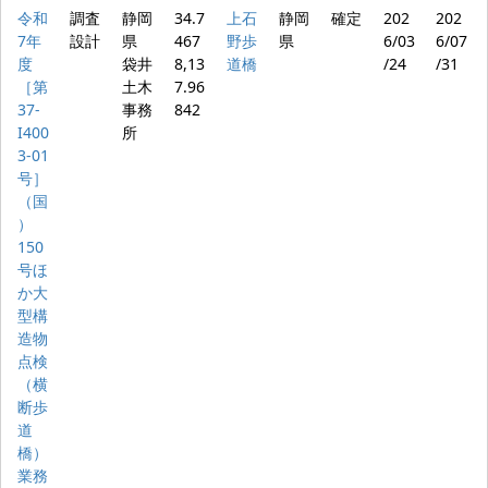
令和
調査
静岡
34.7
上石
静岡
確定
202
202
7年
設計
県
467
野歩
県
6/03
6/07
度
袋井
8,13
道橋
/24
/31
［第
土木
7.96
37-
事務
842
I400
所
3-01
号］
（国
）
150
号ほ
か大
型構
造物
点検
（横
断歩
道
橋）
業務