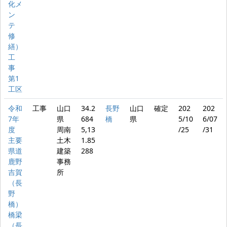
化メ
ン
テ
修
繕）
工
事
第1
工区
令和
工事
山口
34.2
長野
山口
確定
202
202
7年
県
684
橋
県
5/10
6/07
度
周南
5,13
/25
/31
主要
土木
1.85
県道
建築
288
鹿野
事務
吉賀
所
（長
野
橋）
橋梁
（長