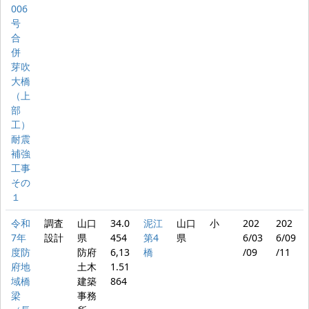
006
号
合
併
芽吹
大橋
（上
部
工）
耐震
補強
工事
その
１
令和
調査
山口
34.0
泥江
山口
小
202
202
7年
設計
県
454
第4
県
6/03
6/09
度防
防府
6,13
橋
/09
/11
府地
土木
1.51
域橋
建築
864
梁
事務