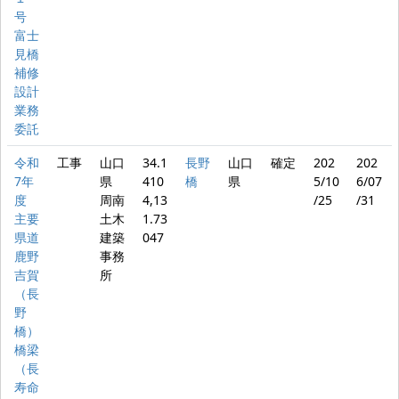
号
富士
見橋
補修
設計
業務
委託
令和
工事
山口
34.1
長野
山口
確定
202
202
7年
県
410
橋
県
5/10
6/07
度
周南
4,13
/25
/31
主要
土木
1.73
県道
建築
047
鹿野
事務
吉賀
所
（長
野
橋）
橋梁
（長
寿命