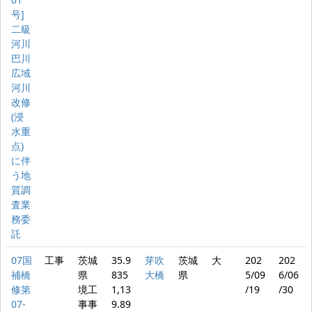
号]
二級
河川
巴川
広域
河川
改修
(浸
水重
点)
に伴
う地
質調
査業
務委
託
07国
工事
茨城
35.9
芽吹
茨城
大
202
202
補橋
県
835
大橋
県
5/09
6/06
修第
境工
1,13
/19
/30
07-
事事
9.89