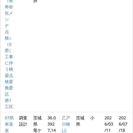
（長
所
寿命
化メ
ン
テ
点
検）
（0
県）
工事
に伴
う橋
梁点
検業
務委
託
第1
工区
07県
調査
茨城
36.0
乙戸
茨城
小
202
202
単道
設計
県
392
川橋
県
6/03
6/07
改
竜ケ
7,14
(上
/11
/18