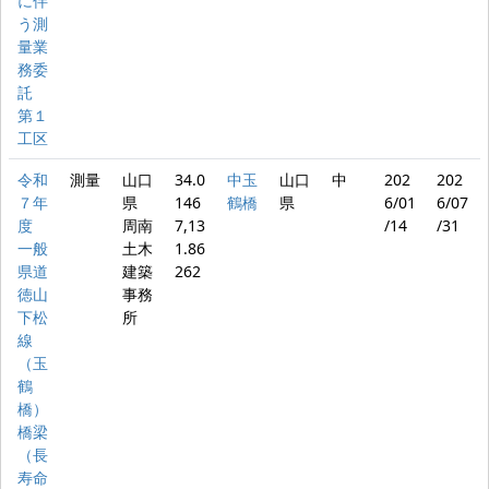
に伴
う測
量業
務委
託
第１
工区
令和
測量
山口
34.0
中玉
山口
中
202
202
７年
県
146
鶴橋
県
6/01
6/07
度
周南
7,13
/14
/31
一般
土木
1.86
県道
建築
262
徳山
事務
下松
所
線
（玉
鶴
橋）
橋梁
（長
寿命