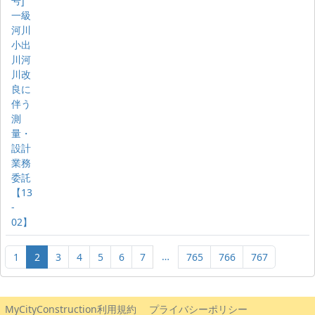
号]
一級
河川
小出
川河
川改
良に
伴う
測
量・
設計
業務
委託
【13
-
02】
…
1
2
3
4
5
6
7
765
766
767
MyCityConstruction利用規約
プライバシーポリシー