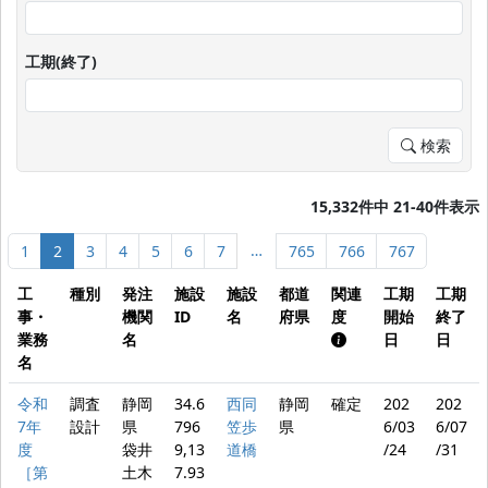
工期(終了)
検索
15,332件中 21-40件表示
…
1
2
3
4
5
6
7
765
766
767
工
種別
発注
施設
施設
都道
関連
工期
工期
事・
機関
ID
名
府県
度
開始
終了
業務
名
日
日
名
令和
調査
静岡
34.6
西同
静岡
確定
202
202
7年
設計
県
796
笠歩
県
6/03
6/07
度
袋井
9,13
道橋
/24
/31
［第
土木
7.93