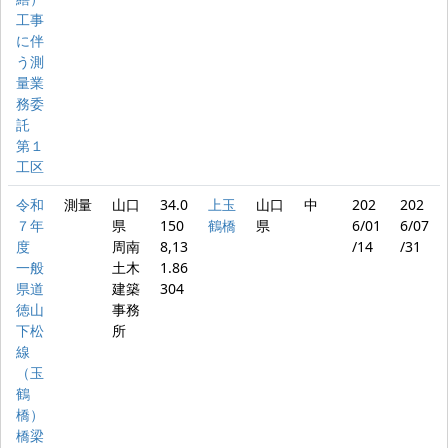
工事
に伴
う測
量業
務委
託
第１
工区
令和
測量
山口
34.0
上玉
山口
中
202
202
７年
県
150
鶴橋
県
6/01
6/07
度
周南
8,13
/14
/31
一般
土木
1.86
県道
建築
304
徳山
事務
下松
所
線
（玉
鶴
橋）
橋梁