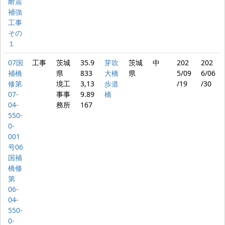
耐震
補強
工事
その
１
07国
工事
茨城
35.9
芽吹
茨城
中
202
202
補橋
県
833
大橋
県
5/09
6/06
修第
境工
3,13
歩道
/19
/30
07-
事事
9.89
橋
04-
務所
167
550-
0-
001
号06
国補
橋修
第
06-
04-
550-
0-