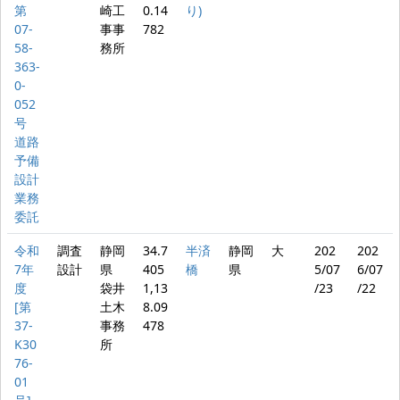
第
崎工
0.14
り)
07-
事事
782
58-
務所
363-
0-
052
号
道路
予備
設計
業務
委託
令和
調査
静岡
34.7
半済
静岡
大
202
202
7年
設計
県
405
橋
県
5/07
6/07
度
袋井
1,13
/23
/22
[第
土木
8.09
37-
事務
478
K30
所
76-
01