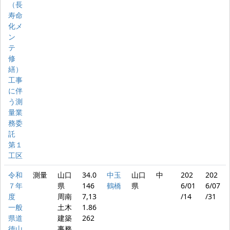
（長
寿命
化メ
ン
テ
修
繕）
工事
に伴
う測
量業
務委
託
第１
工区
令和
測量
山口
34.0
中玉
山口
中
202
202
７年
県
146
鶴橋
県
6/01
6/07
度
周南
7,13
/14
/31
一般
土木
1.86
県道
建築
262
徳山
事務