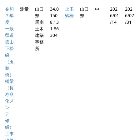
令和
測量
山口
34.0
上玉
山口
中
202
202
７年
県
150
鶴橋
県
6/01
6/07
度
周南
8,13
/14
/31
一般
土木
1.86
県道
建築
304
徳山
事務
下松
所
線
（玉
鶴
橋）
橋梁
（長
寿命
化メ
ン
テ
修
繕）
工事