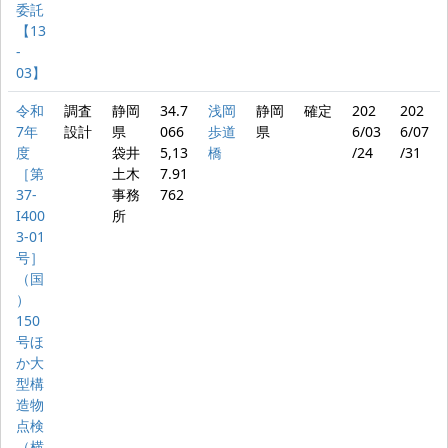
委託
【13
-
03】
令和
調査
静岡
34.7
浅岡
静岡
確定
202
202
7年
設計
県
066
歩道
県
6/03
6/07
度
袋井
5,13
橋
/24
/31
［第
土木
7.91
37-
事務
762
I400
所
3-01
号］
（国
）
150
号ほ
か大
型構
造物
点検
（横