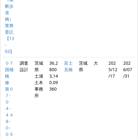
断歩
道
橋）
業務
委託
【13
-
03】
０７
調査
茨城
36.2
富士
茨城
大
202
202
国補
設計
県
800
見橋
県
5/12
6/07
橋
土浦
3,14
/17
/31
修
土木
0.09
第０
事務
360
７‐
所
０
４‐
４４
８‐
０‐
０５