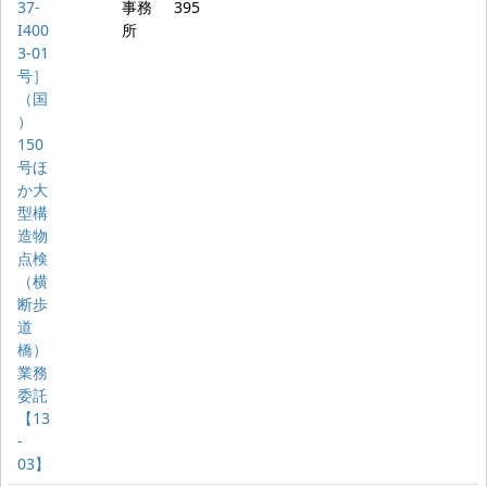
37-
事務
395
I400
所
3-01
号］
（国
）
150
号ほ
か大
型構
造物
点検
（横
断歩
道
橋）
業務
委託
【13
-
03】