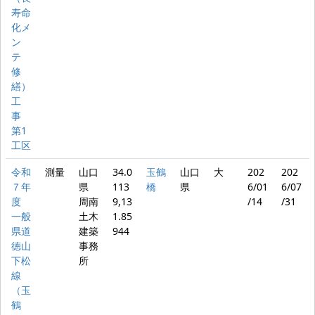
寿命
化メ
ン
テ
修
繕）
工
事
第1
工区
令和
測量
山口
34.0
玉鶴
山口
大
202
202
７年
県
113
橋
県
6/01
6/07
度
周南
9,13
/14
/31
一般
土木
1.85
県道
建築
944
徳山
事務
下松
所
線
（玉
鶴