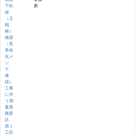
下松
所
線
（玉
鶴
橋）
橋梁
（長
寿命
化メ
ン
テ
修
繕）
工事
に伴
う測
量業
務委
託
第１
工区