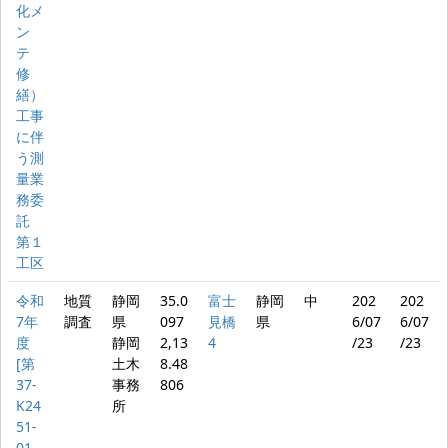
化メ
ン
テ
修
繕）
工事
に伴
う測
量業
務委
託
第１
工区
令和
地質
静岡
35.0
富士
静岡
中
202
202
7年
調査
県
097
見橋
県
6/07
6/07
度
静岡
2,13
4
/23
/23
[第
土木
8.48
37-
事務
806
K24
所
51-
01