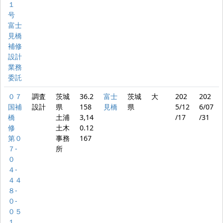
１
号
富士
見橋
補修
設計
業務
委託
０７
調査
茨城
36.2
富士
茨城
大
202
202
国補
設計
県
158
見橋
県
5/12
6/07
橋
土浦
3,14
/17
/31
修
土木
0.12
第０
事務
167
７‐
所
０
４‐
４４
８‐
０‐
０５
１