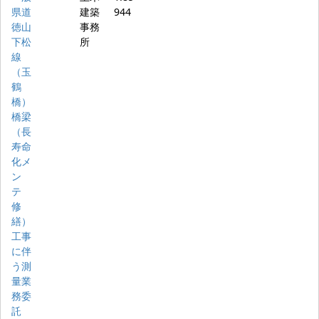
県道
建築
944
徳山
事務
下松
所
線
（玉
鶴
橋）
橋梁
（長
寿命
化メ
ン
テ
修
繕）
工事
に伴
う測
量業
務委
託