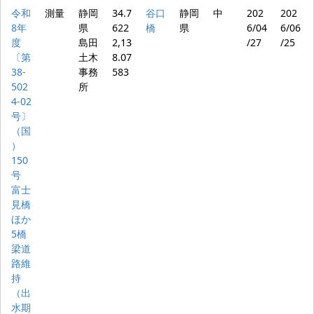
令和
測量
静岡
34.7
谷口
静岡
中
202
202
8年
県
622
橋
県
6/04
6/06
度
島田
2,13
/27
/25
〔第
土木
8.07
38-
事務
583
502
所
4-02
号〕
（国
）
150
号
富士
見橋
ほか
5橋
梁道
路維
持
（出
水期