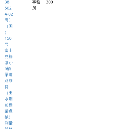
38-
事務
300
502
所
4-02
号〕
（国
）
150
号
富士
見橋
ほか
5橋
梁道
路維
持
（出
水期
前橋
梁点
検）
測量
業務