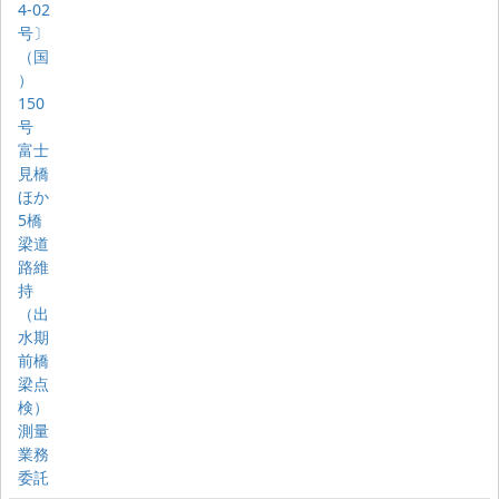
4-02
号〕
（国
）
150
号
富士
見橋
ほか
5橋
梁道
路維
持
（出
水期
前橋
梁点
検）
測量
業務
委託