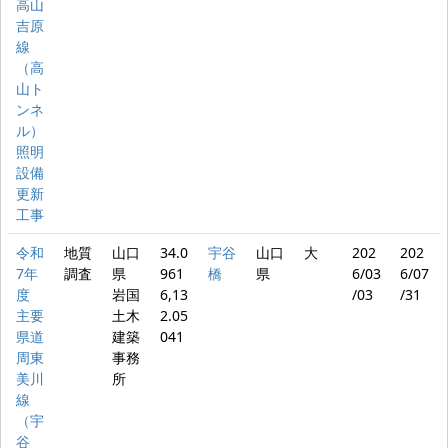
高山
吉原
線
（高
山ト
ンネ
ル）
照明
設備
更新
工事
令和
地質
山口
34.0
宇谷
山口
大
202
202
7年
調査
県
961
橋
県
6/03
6/07
度
岩国
6,13
/03
/31
主要
土木
2.05
県道
建築
041
周東
事務
美川
所
線
（宇
谷