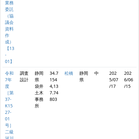
業務
委託
（協
議会
資料
作
成）
【13
‐
01】
令和
調査
静岡
34.7
松橋
静岡
中
202
202
7年
設計
県
154
県
5/07
6/06
度
袋井
4,13
/17
/15
［第
土木
7.74
37‐
事務
803
K15
所
27‐
01
号］
二級
河川