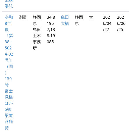
委託
令和
測量
静岡
34.8
島田
静岡
大
202
202
8年
県
195
大橋
県
6/04
6/06
度
島田
7,13
/27
/25
〔第
土木
8.19
38-
事務
085
502
所
4-02
号〕
（国
）
150
号
富士
見橋
ほか
5橋
梁道
路維
持