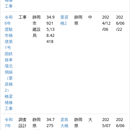
工事
令和
工事
静岡
34.9
栗原
静岡
中
202
202
6年
市
921
橋2
県
4/12
6/06
度駿
建設
5,13
/06
/22
市橋
局
8.42
債第
418
1号
国鉄
操車
場北
側線
（栗
原橋
2）
橋梁
補修
工事
令和
調査
静岡
34.7
彦島
静岡
大
202
202
7年
設計
県
275
大橋
県
5/07
6/06