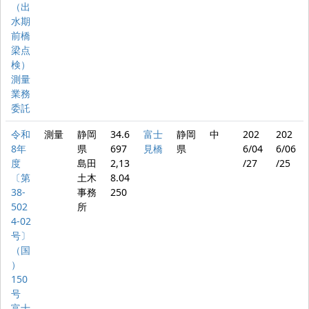
（出
水期
前橋
梁点
検）
測量
業務
委託
令和
測量
静岡
34.6
富士
静岡
中
202
202
8年
県
697
見橋
県
6/04
6/06
度
島田
2,13
/27
/25
〔第
土木
8.04
38-
事務
250
502
所
4-02
号〕
（国
）
150
号
富士