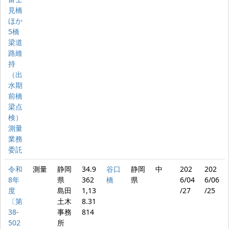
見橋
ほか
5橋
梁道
路維
持
（出
水期
前橋
梁点
検）
測量
業務
委託
令和
測量
静岡
34.9
谷口
静岡
中
202
202
8年
県
362
橋
県
6/04
6/06
度
島田
1,13
/27
/25
〔第
土木
8.31
38-
事務
814
502
所