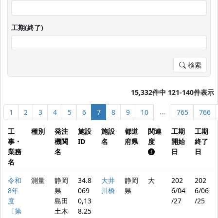
工期(終了)
検索
15,332件中 121-140件表示
…
1
2
3
4
5
6
7
8
9
10
765
766
工
種別
発注
施設
施設
都道
関連
工期
工期
事・
機関
ID
名
府県
度
開始
終了
業務
名
日
日
名
令和
測量
静岡
34.8
大井
静岡
大
202
202
8年
県
069
川橋
県
6/04
6/06
度
島田
0,13
/27
/25
〔第
土木
8.25