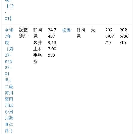
【13
‐
01】
令和
調査
静岡
34.7
松橋
静岡
大
202
202
7年
設計
県
437
県
5/07
6/06
度
袋井
9,13
/17
/15
［第
土木
7.90
37‐
事務
593
K15
所
27‐
01
号］
二級
河川
蟹田
川ほ
か河
川調
査に
伴う