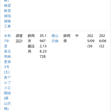
橋）
橋梁
耐震
補強
補修
工事
令和
調査
静岡
35.1
梛山
静岡
中
202
202
7年
設計
市
947
沢橋
県
5/09
6/06
度
建設
2,13
/26
/22
葵北
局
8.23
県橋
728
委第
3号
(主)
南ア
ルプ
ス公
園線
(梛
山沢
橋)