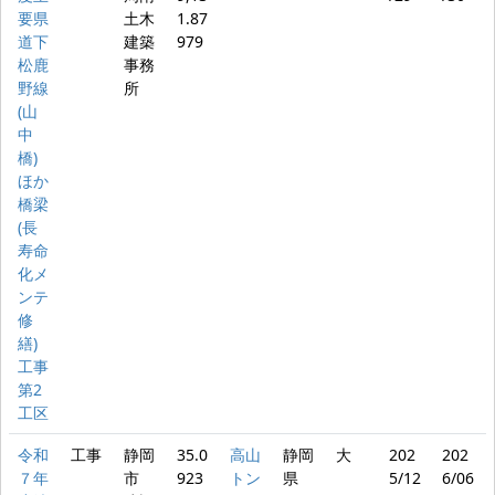
要県
土木
1.87
道下
建築
979
松鹿
事務
野線
所
(山
中
橋)
ほか
橋梁
(長
寿命
化メ
ンテ
修
繕)
工事
第2
工区
令和
工事
静岡
35.0
高山
静岡
大
202
202
７年
市
923
トン
県
5/12
6/06