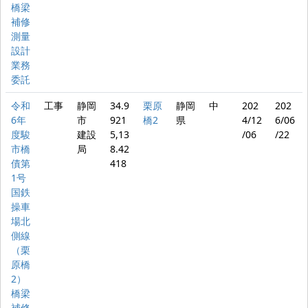
橋梁
補修
測量
設計
業務
委託
令和
工事
静岡
34.9
栗原
静岡
中
202
202
6年
市
921
橋2
県
4/12
6/06
度駿
建設
5,13
/06
/22
市橋
局
8.42
債第
418
1号
国鉄
操車
場北
側線
（栗
原橋
2）
橋梁
補修