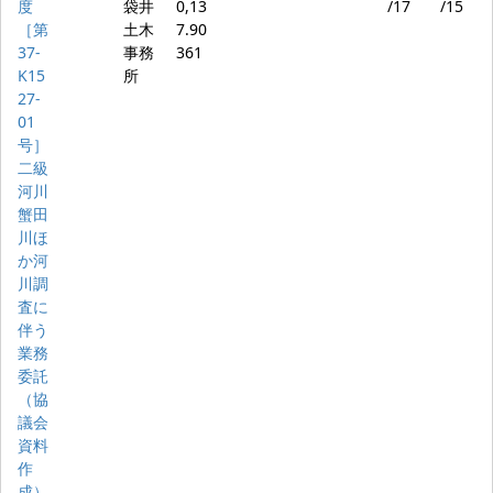
度
袋井
0,13
/17
/15
［第
土木
7.90
37‐
事務
361
K15
所
27‐
01
号］
二級
河川
蟹田
川ほ
か河
川調
査に
伴う
業務
委託
（協
議会
資料
作
成）