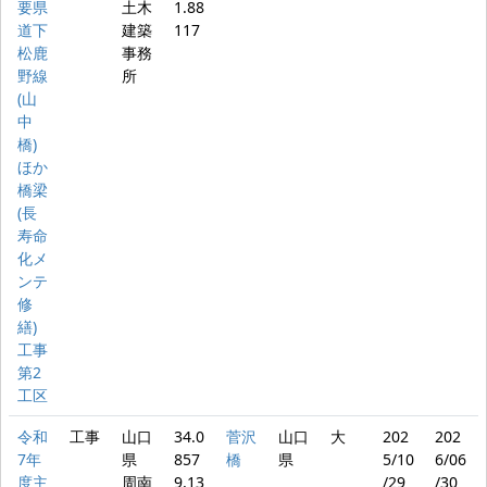
要県
土木
1.88
道下
建築
117
松鹿
事務
野線
所
(山
中
橋)
ほか
橋梁
(長
寿命
化メ
ンテ
修
繕)
工事
第2
工区
令和
工事
山口
34.0
菅沢
山口
大
202
202
7年
県
857
橋
県
5/10
6/06
度主
周南
9,13
/29
/30