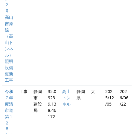
２
号
高山
吉原
線
（高
山ト
ンネ
ル）
照明
設備
更新
工事
令和
工事
静岡
35.0
高山
静岡
大
202
202
７年
市
923
トン
県
5/12
6/06
度清
建設
9,13
ネル
/05
/22
市道
局
8.46
第１
172
２
号