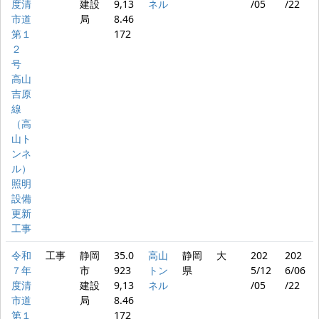
度清
建設
9,13
ネル
/05
/22
市道
局
8.46
第１
172
２
号
高山
吉原
線
（高
山ト
ンネ
ル）
照明
設備
更新
工事
令和
工事
静岡
35.0
高山
静岡
大
202
202
７年
市
923
トン
県
5/12
6/06
度清
建設
9,13
ネル
/05
/22
市道
局
8.46
第１
172