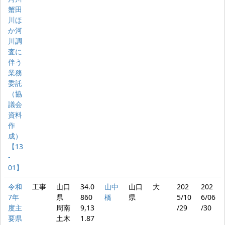
蟹田
川ほ
か河
川調
査に
伴う
業務
委託
（協
議会
資料
作
成）
【13
‐
01】
令和
工事
山口
34.0
山中
山口
大
202
202
7年
県
860
橋
県
5/10
6/06
度主
周南
9,13
/29
/30
要県
土木
1.87