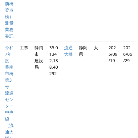
前橋
梁点
検）
測量
業務
委託
令和
工事
静岡
35.0
流通
静岡
大
202
202
7年
市
134
大橋
県
5/09
6/06
度
建設
2,13
/19
/29
葵南
局
8.40
市橋
292
第3
号
流通
セン
ター
中央
線
（流
通大