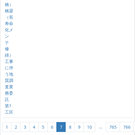
橋）
橋梁
（長
寿命
化メ
ン
テ
修
繕）
工事
に伴
う地
質調
査業
務委
託
第1
工区
…
1
2
3
4
5
6
7
8
9
10
765
766