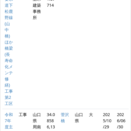
道下
建築
714
松鹿
事務
野線
所
(山
中
橋)
ほか
橋梁
(長
寿命
化メ
ンテ
修
繕)
工事
第2
工区
令和
工事
山口
34.0
菅沢
山口
大
202
202
7年
県
858
橋
県
5/10
6/06
度主
周南
6,13
/29
/30