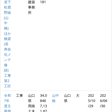
道下
建築
181
松鹿
事務
野線
所
(山
中
橋)
ほか
橋梁
(長
寿命
化メ
ンテ
修
繕)
工事
第2
工区
令和
工事
山口
34.0
山中
山口
大
202
202
7年
県
846
橋
県
5/10
6/06
度主
周南
7,13
/29
/30
要県
土木
1.87