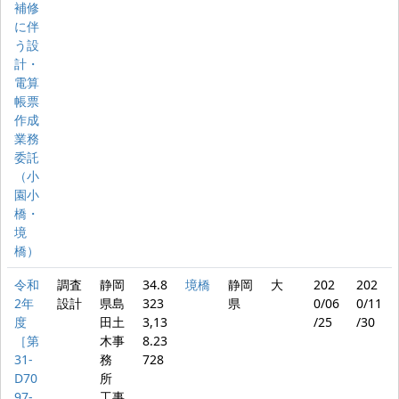
補修
に伴
う設
計・
電算
帳票
作成
業務
委託
（小
園小
橋・
境
橋）
令和
調査
静岡
34.8
境橋
静岡
大
202
202
2年
設計
県島
323
県
0/06
0/11
度
田土
3,13
/25
/30
［第
木事
8.23
31-
務
728
D70
所
97-
工事