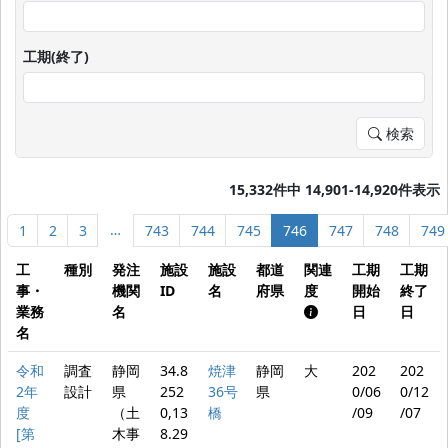
工期(終了)
検索
15,332件中 14,901-14,920件表示
…
1
2
3
743
744
745
746
747
748
749
工
種別
発注
施設
施設
都道
関連
工期
工期
事・
機関
ID
名
府県
度
開始
終了
業務
名
日
日
名
令和
調査
静岡
34.8
焼津
静岡
大
202
202
2年
設計
県
252
36号
県
0/06
0/12
度
（土
0,13
橋
/09
/07
[第
木事
8.29