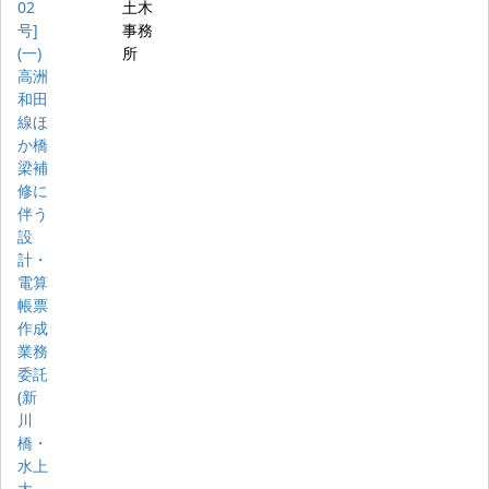
02
土木
号]
事務
(一)
所
高洲
和田
線ほ
か橋
梁補
修に
伴う
設
計・
電算
帳票
作成
業務
委託
(新
川
橋・
水上
大