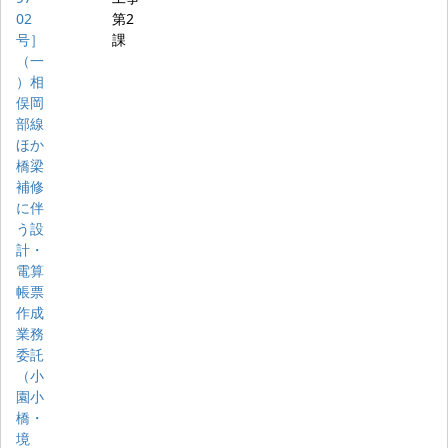
02
第2
号］
課
（一
）相
俣岡
部線
ほか
橋梁
補修
に伴
う設
計・
電算
帳票
作成
業務
委託
（小
園小
橋・
境