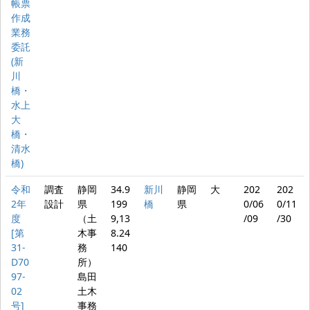
帳票
作成
業務
委託
(新
川
橋・
水上
大
橋・
清水
橋)
令和
調査
静岡
34.9
新川
静岡
大
202
202
2年
設計
県
199
橋
県
0/06
0/11
度
（土
9,13
/09
/30
[第
木事
8.24
31-
務
140
D70
所）
97-
島田
02
土木
号]
事務