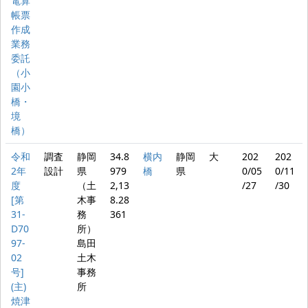
電算
帳票
作成
業務
委託
（小
園小
橋・
境
橋）
令和
調査
静岡
34.8
横内
静岡
大
202
202
2年
設計
県
979
橋
県
0/05
0/11
度
（土
2,13
/27
/30
[第
木事
8.28
31-
務
361
D70
所）
97-
島田
02
土木
号]
事務
(主)
所
焼津