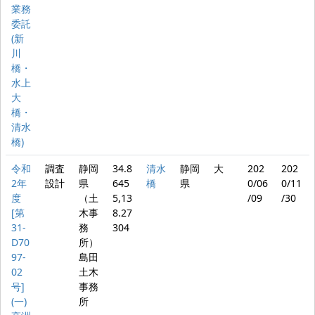
業務
委託
(新
川
橋・
水上
大
橋・
清水
橋)
令和
調査
静岡
34.8
清水
静岡
大
202
202
2年
設計
県
645
橋
県
0/06
0/11
度
（土
5,13
/09
/30
[第
木事
8.27
31-
務
304
D70
所）
97-
島田
02
土木
号]
事務
(一)
所