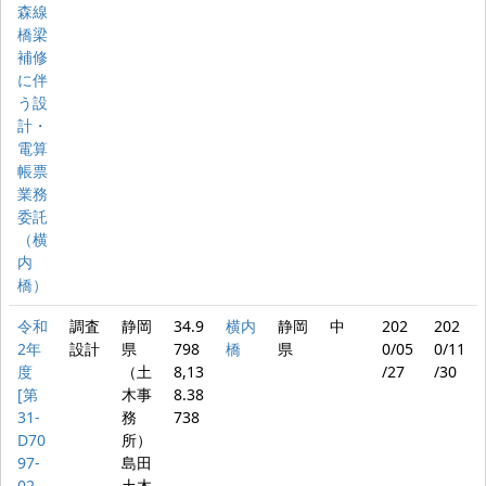
森線
橋梁
補修
に伴
う設
計・
電算
帳票
業務
委託
（横
内
橋）
令和
調査
静岡
34.9
横内
静岡
中
202
202
2年
設計
県
798
橋
県
0/05
0/11
度
（土
8,13
/27
/30
[第
木事
8.38
31-
務
738
D70
所）
97-
島田
02
土木