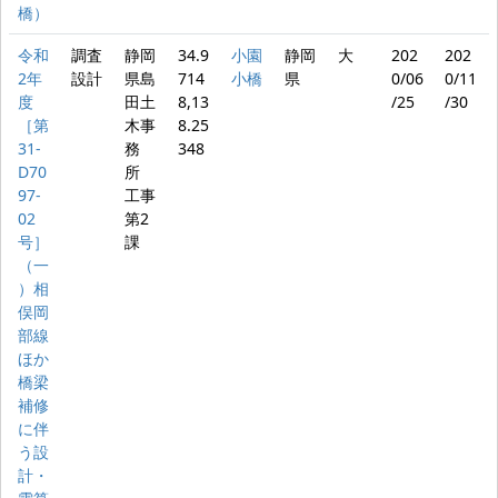
橋）
令和
調査
静岡
34.9
小園
静岡
大
202
202
2年
設計
県島
714
小橋
県
0/06
0/11
度
田土
8,13
/25
/30
［第
木事
8.25
31-
務
348
D70
所
97-
工事
02
第2
号］
課
（一
）相
俣岡
部線
ほか
橋梁
補修
に伴
う設
計・