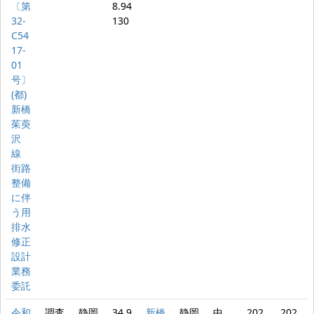
〔第
8.94
32-
130
C54
17-
01
号〕
(都)
新橋
茱萸
沢
線
街路
整備
に伴
う用
排水
修正
設計
業務
委託
令和
調査
静岡
34.9
新橋
静岡
中
202
202