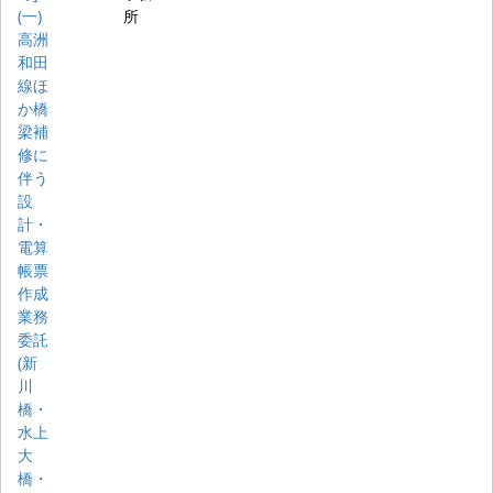
(一)
所
高洲
和田
線ほ
か橋
梁補
修に
伴う
設
計・
電算
帳票
作成
業務
委託
(新
川
橋・
水上
大
橋・