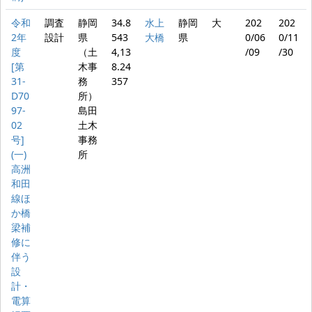
令和
調査
静岡
34.8
水上
静岡
大
202
202
2年
設計
県
543
大橋
県
0/06
0/11
度
（土
4,13
/09
/30
[第
木事
8.24
31-
務
357
D70
所）
97-
島田
02
土木
号]
事務
(一)
所
高洲
和田
線ほ
か橋
梁補
修に
伴う
設
計・
電算