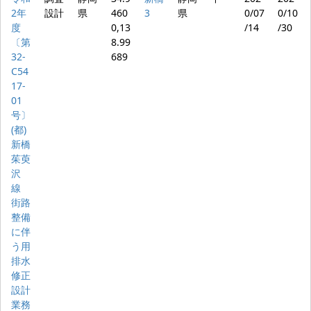
2年
設計
県
460
3
県
0/07
0/10
度
0,13
/14
/30
〔第
8.99
32-
689
C54
17-
01
号〕
(都)
新橋
茱萸
沢
線
街路
整備
に伴
う用
排水
修正
設計
業務