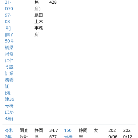
31-
務
428
D70
所）
97-
島田
03
土木
号]
事務
(国)1
所
50号
橋梁
補修
に伴
う設
計業
務委
託
(焼
津36
号橋
ほか
4橋)
令和
調査
静岡
34.7
150
静岡
大
202
202
2年
設計
県
677
号橋
県
0/06
0/12