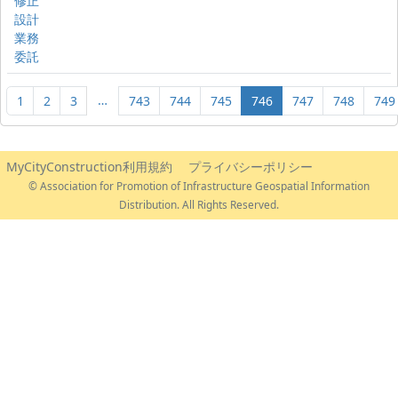
修正
設計
業務
委託
…
1
2
3
743
744
745
746
747
748
749
MyCityConstruction利用規約
プライバシーポリシー
© Association for Promotion of Infrastructure Geospatial Information
Distribution. All Rights Reserved.