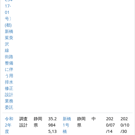
17-
01
号〕
(都)
新橋
茱萸
沢
線
街路
整備
に伴
う用
排水
修正
設計
業務
委託
令和
調査
静岡
35.2
新橋
静岡
中
202
202
2年
設計
県
984
1号
県
0/07
0/10
度
5,13
橋
/14
/30