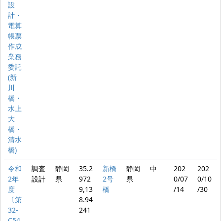
設
計・
電算
帳票
作成
業務
委託
(新
川
橋・
水上
大
橋・
清水
橋)
令和
調査
静岡
35.2
新橋
静岡
中
202
202
2年
設計
県
972
2号
県
0/07
0/10
度
9,13
橋
/14
/30
〔第
8.94
32-
241
C54