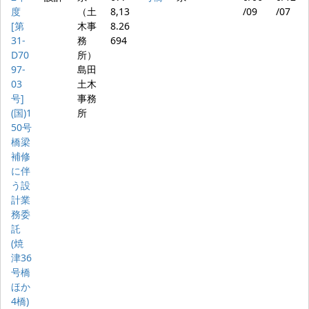
度
（土
8,13
/09
/07
[第
木事
8.26
31-
務
694
D70
所）
97-
島田
03
土木
号]
事務
(国)1
所
50号
橋梁
補修
に伴
う設
計業
務委
託
(焼
津36
号橋
ほか
4橋)