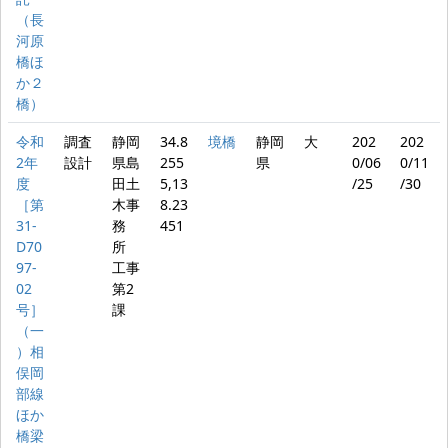
（長
河原
橋ほ
か２
橋）
令和
調査
静岡
34.8
境橋
静岡
大
202
202
2年
設計
県島
255
県
0/06
0/11
度
田土
5,13
/25
/30
［第
木事
8.23
31-
務
451
D70
所
97-
工事
02
第2
号］
課
（一
）相
俣岡
部線
ほか
橋梁