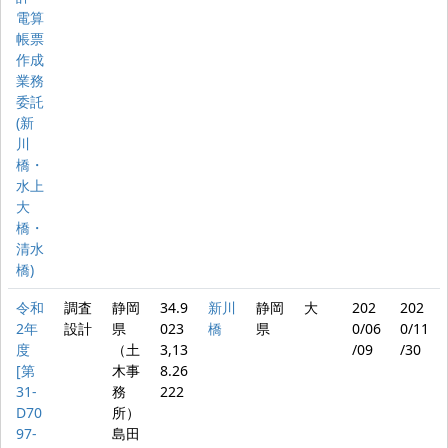
電算
帳票
作成
業務
委託
(新
川
橋・
水上
大
橋・
清水
橋)
令和
調査
静岡
34.9
新川
静岡
大
202
202
2年
設計
県
023
橋
県
0/06
0/11
度
（土
3,13
/09
/30
[第
木事
8.26
31-
務
222
D70
所）
97-
島田