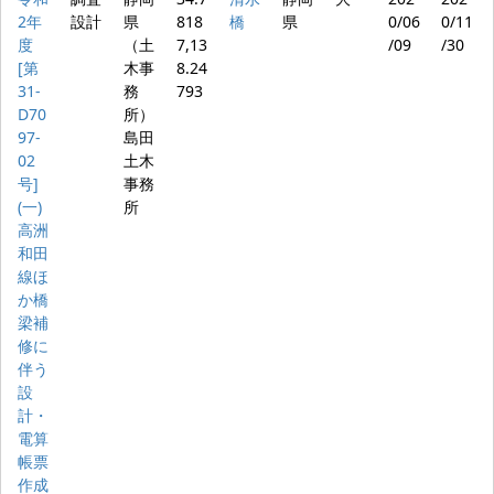
2年
設計
県
818
橋
県
0/06
0/11
度
（土
7,13
/09
/30
[第
木事
8.24
31-
務
793
D70
所）
97-
島田
02
土木
号]
事務
(一)
所
高洲
和田
線ほ
か橋
梁補
修に
伴う
設
計・
電算
帳票
作成