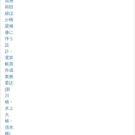
高洲
和田
線ほ
か橋
梁補
修に
伴う
設
計・
電算
帳票
作成
業務
委託
(新
川
橋・
水上
大
橋・
清水
橋)