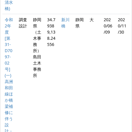
清水
橋)
令和
調査
静岡
34.7
新川
静岡
大
202
202
2年
設計
県
938
橋
県
0/06
0/11
度
（土
9,13
/09
/30
[第
木事
8.24
31-
務
556
D70
所）
97-
島田
02
土木
号]
事務
(一)
所
高洲
和田
線ほ
か橋
梁補
修に
伴う
設
計・