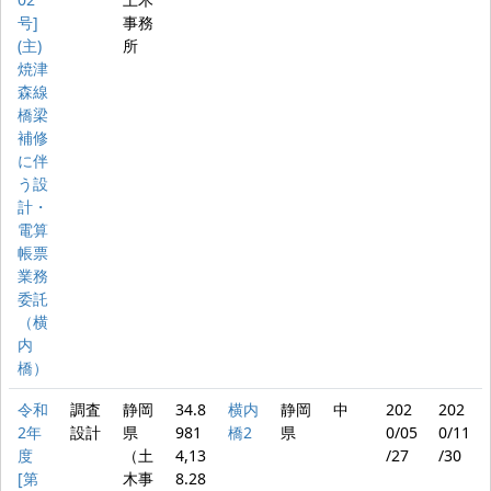
号]
事務
(主)
所
焼津
森線
橋梁
補修
に伴
う設
計・
電算
帳票
業務
委託
（横
内
橋）
令和
調査
静岡
34.8
横内
静岡
中
202
202
2年
設計
県
981
橋2
県
0/05
0/11
度
（土
4,13
/27
/30
[第
木事
8.28