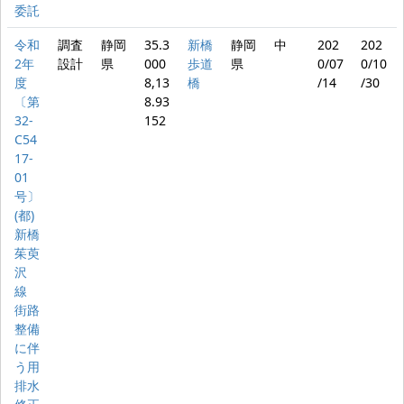
委託
令和
調査
静岡
35.3
新橋
静岡
中
202
202
2年
設計
県
000
歩道
県
0/07
0/10
度
8,13
橋
/14
/30
〔第
8.93
32-
152
C54
17-
01
号〕
(都)
新橋
茱萸
沢
線
街路
整備
に伴
う用
排水