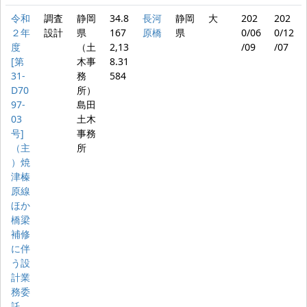
令和
調査
静岡
34.8
長河
静岡
大
202
202
２年
設計
県
167
原橋
県
0/06
0/12
度
（土
2,13
/09
/07
[第
木事
8.31
31-
務
584
D70
所）
97-
島田
03
土木
号]
事務
（主
所
）焼
津榛
原線
ほか
橋梁
補修
に伴
う設
計業
務委
託