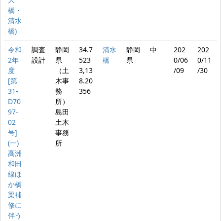
橋・
清水
橋)
令和
調査
静岡
34.7
清水
静岡
中
202
202
2年
設計
県
523
橋
県
0/06
0/11
度
（土
3,13
/09
/30
[第
木事
8.20
31-
務
356
D70
所）
97-
島田
02
土木
号]
事務
(一)
所
高洲
和田
線ほ
か橋
梁補
修に
伴う