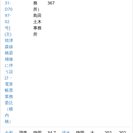
31-
務
367
D70
所）
97-
島田
02
土木
号]
事務
(主)
所
焼津
森線
橋梁
補修
に伴
う設
計・
電算
帳票
業務
委託
（横
内
橋）
令和
調査
静岡
34.7
清水
静岡
大
202
202