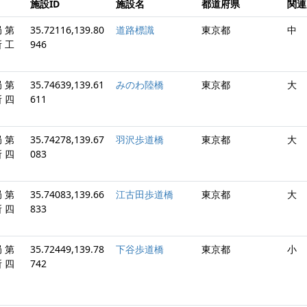
施設ID
施設名
都道府県
関
 第
35.72116,139.80
道路標識
東京都
中
 工
946
 第
35.74639,139.61
みのわ陸橋
東京都
大
 四
611
 第
35.74278,139.67
羽沢歩道橋
東京都
大
 四
083
 第
35.74083,139.66
江古田歩道橋
東京都
大
 四
833
 第
35.72449,139.78
下谷歩道橋
東京都
小
 四
742