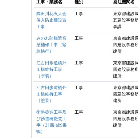
工事・業務名
種別
発注機関名
隅田川花火大会
工事
東京都建設局
侵入防止柵設置
五建設事務所
工事
事課
みのわ陸橋遮音
工事
東京都建設局
壁補修工事（緊
四建設事務所
急施行）
建所
江古田歩道橋外
工事
東京都建設局
１橋維持工事
四建設事務所
（塗装）
建所
江古田歩道橋外
工事
東京都建設局
１橋維持工事
四建設事務所
（塗装）
建所
街路築造工事及
工事
東京都建設局
び歩道橋撤去工
四建設事務所
事（31四-放9巣
建所
鴨）