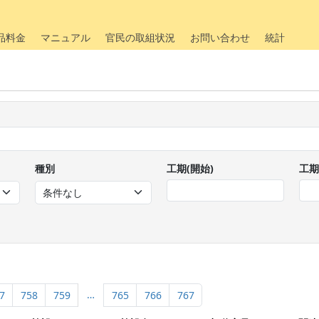
品料金
マニュアル
官民の取組状況
お問い合わせ
統計
種別
工期(開始)
工期
…
7
758
759
765
766
767