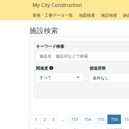
My City Construction
業務・工事データ一覧
地図検索
施設検索
納
施設検索
キーワード検索
関連度
都道府県
…
1
2
3
753
754
755
756
75