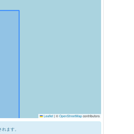
Leaflet
|
©
OpenStreetMap
contributors
されます。