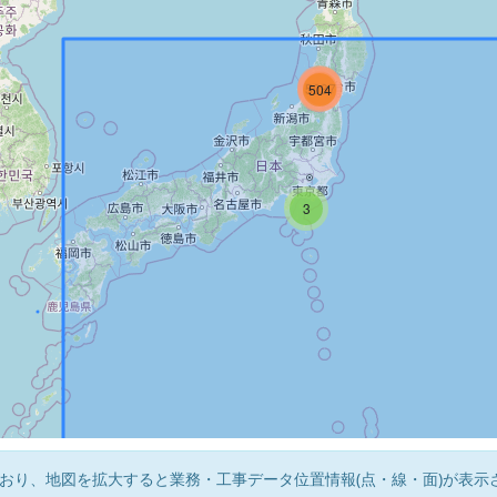
5782
5087
504
3
おり、地図を拡大すると業務・工事データ位置情報(点・線・面)が表示