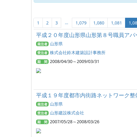
…
1
2
3
1,079
1,080
1,081
1,0
平成２０年度山形県山形第８号職員アパ
山形県
発注者
株式会社鈴木建築設計事務所
受注者
2008/04/30～2009/03/31
期 間
平成１９年度都市内街路ネットワーク整
山形県
発注者
山形建設株式会社
受注者
2007/05/28～2008/03/26
期 間