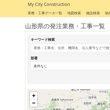
My City Construction
業務・工事データ一覧
地図検索
施設検索
納
山形県の発注業務・工事一覧
キーワード検索
部署
+
−