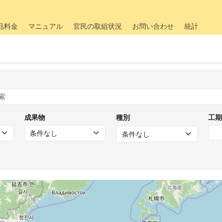
品料金
マニュアル
官民の取組状況
お問い合わせ
統計
成果物
種別
工期