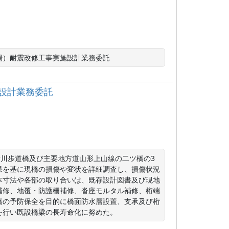
場）耐震改修工事実施設計業務委託
設計業務委託
滑川歩道橋及び主要地方道山形上山線の二ツ橋の3
果を基に現橋の損傷や変状を詳細調査し、損傷状況
本寸法や各部の取り合いは、既存設計図書及び現地
補修、地覆・防護柵補修、沓座モルタル補修、桁端
橋の予防保全を目的に橋面防水層設置、支承及び桁
を行い既設橋梁の長寿命化に努めた。