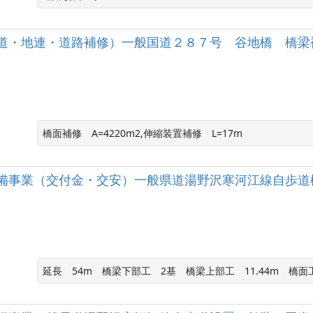
道・地連・道路補修）一般国道２８７号 谷地橋 橋梁
橋面補修　A=4220m2,伸縮装置補修　L=17m
備事業（交付金・交安）一般県道湯野沢寒河江線自歩道
延長　54m　橋梁下部工　2基　橋梁上部工　11.44m　橋面工