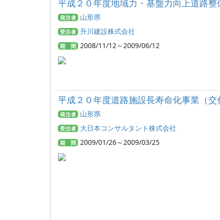
平成２０年度地域力・基盤力向上道路整
山形県
発注者
升川建設株式会社
受注者
2008/11/12～2009/06/12
期 間
平成２０年度道路施設長寿命化事業（交
山形県
発注者
大日本コンサルタント株式会社
受注者
2009/01/26～2009/03/25
期 間