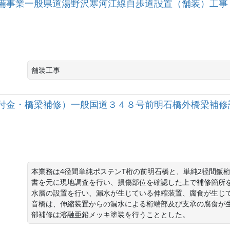
備事業一般県道湯野沢寒河江線自歩道設置（舗装）工事
舗装工事
付金・橋梁補修）一般国道３４８号前明石橋外橋梁補修
本業務は4径間単純ポステンT桁の前明石橋と、単純2径間鈑
書を元に現地調査を行い、損傷部位を確認した上で補修箇所
水層の設置を行い、漏水が生じている伸縮装置、腐食が生じ
音橋は、伸縮装置からの漏水による桁端部及び支承の腐食が
部補修は溶融亜鉛メッキ塗装を行うこととした。