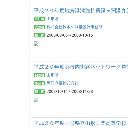
平成２０年度地方港湾維持費鼠ヶ関港弁
山形県
発注者
株式会社鈴木久測量設計事務所
受注者
2008/09/05～2008/10/15
期 間
平成２０年度都市内街路ネットワーク整
山形県
発注者
両羽測量株式会社
受注者
2008/10/14～2008/11/28
期 間
平成２０年度山形県立山形工業高等学校