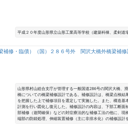
平成２０年度山形県立山形工業高等学校（建築科棟、柔剣道
梁補修・臨債）（国）２８６号外 関沢大橋外橋梁補修
山形県村山総合支庁が管理する一般国道286号の関沢大橋、
橋についての橋梁補修設計である。補修設計は、橋梁点検結
を把握した上で補修項目を選定して実施した。また、構造基
計測を行い図化し復元した。補修設計の内容は、下部工断面
部補修（遊間確保）などの対症療法的な補修工法の他に、現
端部の防錆処理、伸縮装置補修（主に非排水化）の補修設計