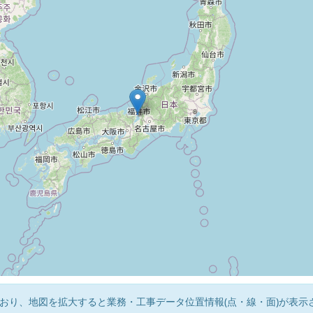
おり、地図を拡大すると業務・工事データ位置情報(点・線・面)が表示