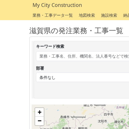
My City Construction
業務・工事データ一覧
地図検索
施設検索
納
滋賀県の発注業務・工事一覧
キーワード検索
部署
+
−