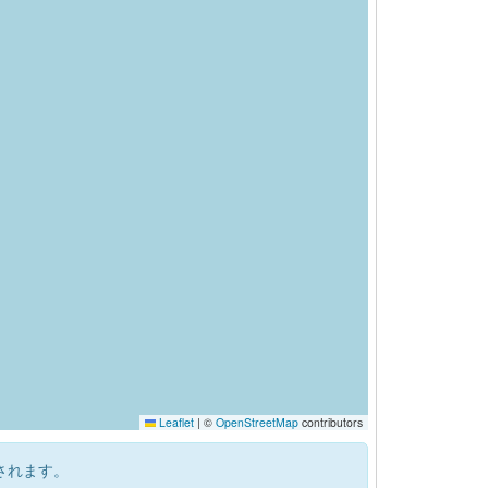
Leaflet
|
©
OpenStreetMap
contributors
されます。