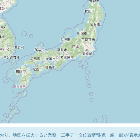
おり、地図を拡大すると業務・工事データ位置情報(点・線・面)が表示