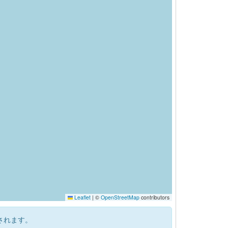
Leaflet
|
©
OpenStreetMap
contributors
されます。