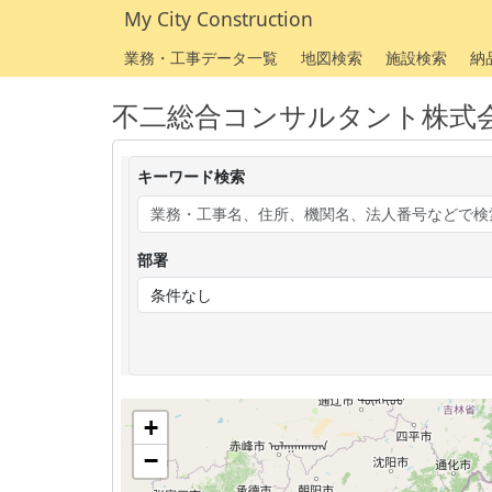
My City Construction
業務・工事データ一覧
地図検索
施設検索
納
不二総合コンサルタント株式
キーワード検索
部署
+
−