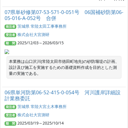
07県単砂修第07-53-571-0-051号 06国補砂防第06-
05-016-A-052号 合併
茨城県 常陸太田工事事務所
発注者
株式会社大宮測研
受注者
2025/12/03～2026/03/15
期 間
本業務は山口沢川(常陸太田市徳田町地先)の砂防堰堤の計画、
設計及び施工を実施するための基礎資料作成を目的とした測
量の実施である。
06県単河防第06-52-415-0-054号 河川護岸詳細設
計業務委託
茨城県 常陸大宮土木事務所
発注者
株式会社大宮測研
受注者
2025/03/19～2025/10/14
期 間