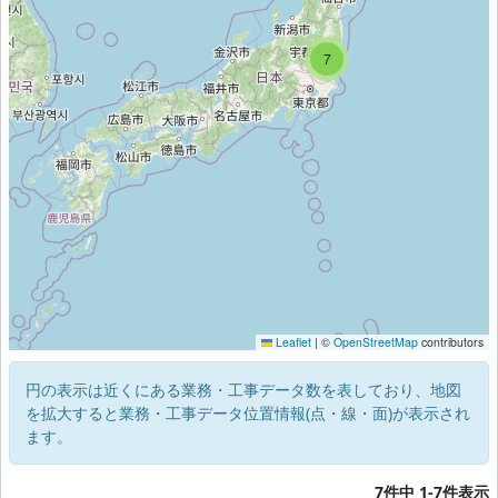
7
7
Leaflet
|
©
OpenStreetMap
contributors
円の表示は近くにある業務・工事データ数を表しており、地図
を拡大すると業務・工事データ位置情報(点・線・面)が表示され
ます。
7件中 1-7件表示