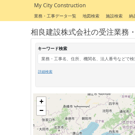
My City Construction
業務・工事データ一覧
地図検索
施設検索
納
相良建設株式会社の受注業務
キーワード検索
詳細検索
+
−