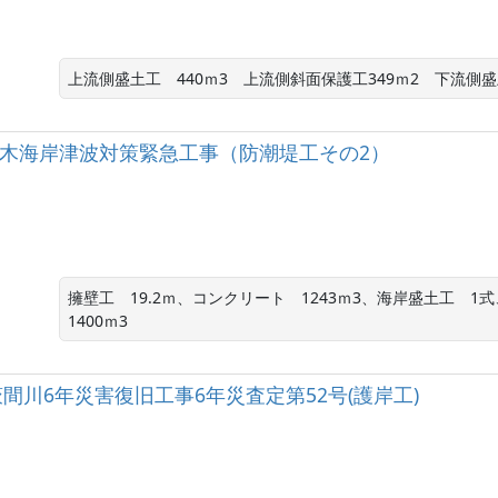
上流側盛土工　440ｍ3　上流側斜面保護工349ｍ2　下流側盛土
良須々木海岸津波対策緊急工事（防潮堤工その2）
擁壁工　19.2ｍ、コンクリート　1243ｍ3、海岸盛土工　1
1400ｍ3
級河川萩間川6年災害復旧工事6年災査定第52号(護岸工)