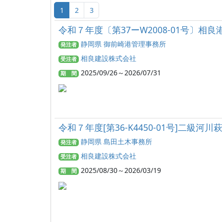
1
2
3
令和７年度〔第37ーW2008-01号〕相
静岡県 御前崎港管理事務所
発注者
相良建設株式会社
受注者
2025/09/26～2026/07/31
期 間
令和７年度[第36-K4450-01号]二
静岡県 島田土木事務所
発注者
相良建設株式会社
受注者
2025/08/30～2026/03/19
期 間