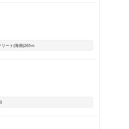
リート(海側)265ｍ
3