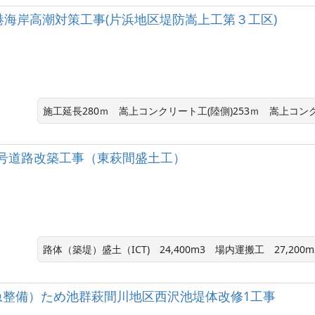
相良港海岸高潮対策工事(片浜地区堤防嵩上工第３工区)
施工延長280ｍ　嵩上コンクリート工(陸側)253ｍ　嵩上コンク
）473号道路改築工事（東萩間盛土工）
路体（築堤）盛土（ICT)　24,400m3　場内運搬工　27,200m
急整備）ため池群萩間川地区西沢池堤体改修1工事