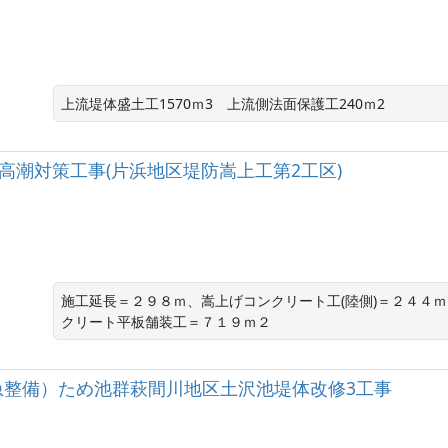
上流堤体盛土工1570ｍ3　上流側法面保護工240ｍ2
港海岸高潮対策工事(片浜地区堤防嵩上工第2工区)
施工延長＝２９８ｍ、嵩上げコンクリート工(陸側)＝２４４ｍ
クリート平板舗装工＝７１９ｍ２
急整備）ため池群萩間川地区土沢池堤体改修3工事