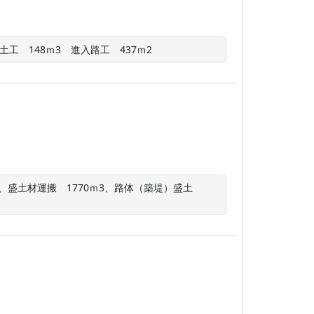
工　148ｍ3　進入路工　437ｍ2
式、盛土材運搬　1770ｍ3、路体（築堤）盛土　