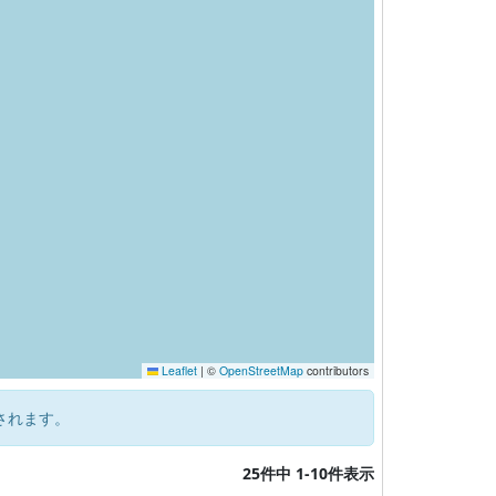
Leaflet
|
©
OpenStreetMap
contributors
されます。
25件中 1-10件表示