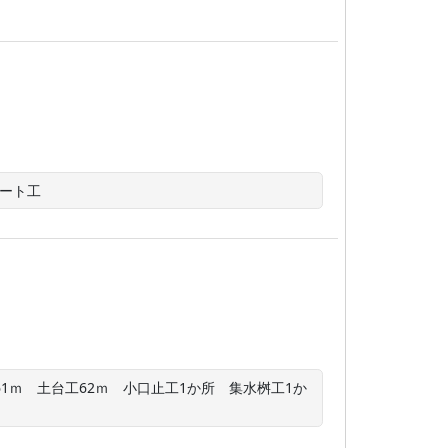
リート工
1ｍ　土台工62ｍ　小口止工1か所　集水桝工1か