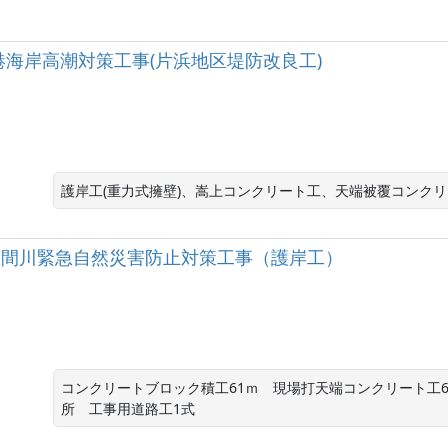
良港海岸高潮対策工事(片浜地区堤防改良工)
護岸工(重力式擁壁)、嵩上コンクリート工、天端被覆コンク
級河川萩間川緊急自然災害防止対策工事（護岸工）
コンクリートブロック積工61ｍ　現場打天端コンクリート工6
所　工事用道路工1式