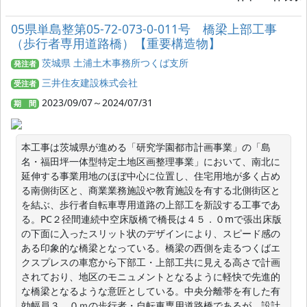
05県単島整第05-72-073-0-011号 橋梁上部工事
（歩行者専用道路橋）【重要構造物】
茨城県 土浦土木事務所つくば支所
発注者
三井住友建設株式会社
受注者
2023/09/07～2024/07/31
期 間
本工事は茨城県が進める「研究学園都市計画事業」の「島
名・福田坪一体型特定土地区画整理事業」において、南北に
延伸する事業用地のほぼ中心に位置し、住宅用地が多く占め
る南側街区と、商業業務施設や教育施設を有する北側街区と
を結ぶ、歩行者自転車専用道路の上部工を新設する工事であ
る。PC２径間連続中空床版橋で橋長は４５．０mで張出床版
の下面に入ったスリット状のデザインにより、スピード感の
ある印象的な橋梁となっている。橋梁の西側を走るつくばエ
クスプレスの車窓から下部工・上部工共に見える高さで計画
されており、地区のモニュメントとなるように軽快で先進的
な橋梁となるような意匠としている。中央分離帯を有した有
効幅員３．０ｍの歩行者・自転車専用道路橋であるが、設計