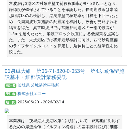
常波浪は3港区の対象岸壁で荷役稼働率が97.5％以上となり、
静穏度が確保されていることを確認した。長周期波浪は常陸
那珂港区のみ検討し、港奥岸壁で稼動率が目標を下回ったた
め、長周期波対策施設の配置案を検討し、改善が見込まれる
結果を得た。異常時波浪では常陸那珂港区の一部で波高が
1.5mを超えたため、消波ブロック設置による低減策を提案し
た。また、大洗港区では将来港形検討に向け、西防砂堤整備
のライフサイクルコストを算定し、延伸長ごとの経済性を比
較した。
06県単大維 第06-71-320-0-053号 第4ふ頭係留施
設基本・細部設計業務委託
茨城県 茨城港湾事務所
発注者
株式会社エコー
受注者
2025/06/20～2026/02/14
期 間
本業務は、茨城港大洗港区第4ふ頭において、旅客船に対応す
るための岸壁延伸（ドルフィン構造）の基本設計並びに細部