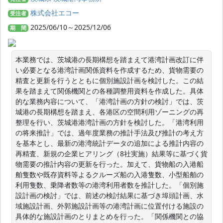
株式会社エコー
受注者
2025/06/10～2025/12/06
期 間
本業務では、茨城港の長期構想を踏まえて港湾計画改訂に伴
い必要となる港湾計画関係資料を作成するため、貨物需要の
精査と更新を行うとともに個別施設計画を検討した。この結
果を踏まえて関係機関との各種調整用資料を作成した。具体
的な業務内容について、「港湾計画の方針の検討」では、茨
城港の長期構想を踏まえ、各港区の空間利用ゾーニングの再
整理を行い、茨城港港湾計画の方針を検討した。「港湾利用
の将来推計」では、過年度業務の推計手法及び推計の考え方
を基本とし、最新の港湾統計データの追加による推計内容の
再精査、新規の企業ヒアリング（8社実施）結果等に基づく貨
物需要の推計内容の更新を行った。加えて、貨物船の入港船
舶隻数や既存資料等よるクルーズ船の入港隻数、小型船舶の
利用隻数、乗降者数等の港湾利用者数を推計した。「個別施
設計画の検討」では、前述の検討結果に基づき埠頭計画、水
域施設計画、外郭施設計画等の港湾計画に位置付ける施設の
具体的な施設計画のとりまとめを行った。「関係機関との協