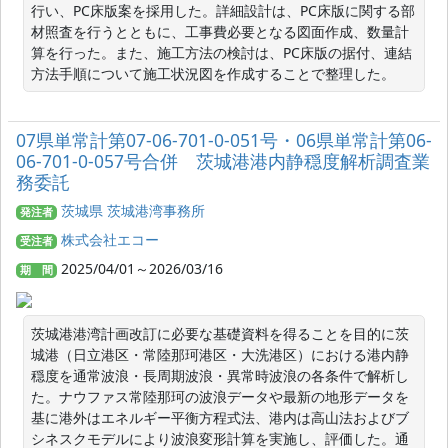
行い、PC床版案を採用した。詳細設計は、PC床版に関する部
材照査を行うとともに、工事費必要となる図面作成、数量計
算を行った。また、施工方法の検討は、PC床版の据付、連結
方法手順について施工状況図を作成することで整理した。
07県単常計第07-06-701-0-051号・06県単常計第06-
06-701-0-057号合併 茨城港港内静穏度解析調査業
務委託
茨城県 茨城港湾事務所
発注者
株式会社エコー
受注者
2025/04/01～2026/03/16
期 間
茨城港港湾計画改訂に必要な基礎資料を得ることを目的に茨
城港（日立港区・常陸那珂港区・大洗港区）における港内静
穏度を通常波浪・長周期波浪・異常時波浪の各条件で解析し
た。ナウファス常陸那珂の波浪データや最新の地形データを
基に港外はエネルギー平衡方程式法、港内は高山法およびブ
シネスクモデルにより波浪変形計算を実施し、評価した。通