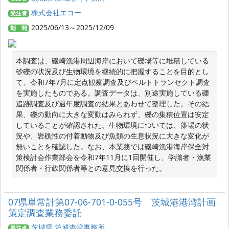
株式会社エコー
受注者
2025/06/13～2025/12/09
期 間
本調査は、磯崎漁港周辺海岸において礫場等に堆積している
砂礫の状況及び生物環境を継続的に把握することを目的とし
て、令和7年7月に定点観察調査及びベルトトランセクト調査
を実施したものである。調査データは、別途実施している礫
追跡調査及び過年度調査の結果とあわせて整理した。その結
果、礫の動向に大きな変動はみられず、礫の集積位置は安定
していることが確認された。生物環境については、藻場の状
況や、岩礁性の付着動物及び魚類の生息状況に大きな変化が
無いことを確認した。なお、本業務では磯崎漁港海岸保全対
策検討会作業部会を令和7年11月に1回開催し、学識者・漁業
関係者・行政関係者等との意見交換を行った。
07県単常計第07-06-701-0-055号 茨城港港湾計画
策定調査業務委託
茨城県 茨城港湾事務所
発注者