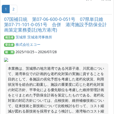
1
2
07国補日統 第07-06-600-0-051号 07県単日維
第07-71-101-0-051号 合併 港湾施設予防保全計
画策定業務委託(地方港湾)
茨城県 茨城港湾事務所
発注者
株式会社エコー
受注者
2025/10/25～2026/07/28
期 間
本業務は、茨城県の地方港湾である河原子港、川尻港につい
て、港湾単位での計画的な老朽化対策の実施に資することを
目的として、各施設の劣化予想を考慮した老朽化状況、利用
状況等を総合的に勘案し、施設の重要度に応じた老朽化対策
の対応方針、平準化による優先順位を考慮した維持管理計画
をとりまとめた予防保全計画を策定したものである。老朽化
対策の対応方針については、点検技術、維持補修技術につい
て、従来技術と新技術について比較検討を行って、コスト縮
減が図れる新技術を採用するよう検討し、港湾毎のコスト縮