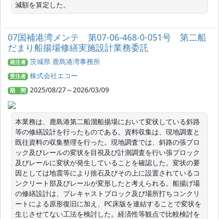
減額を算定した。
07国補港湾メンテ 第07-06-468-0-051号 第二船
だまり船揚場修繕実施設計業務委託
茨城県 鹿島港湾事務所
発注者
株式会社エコー
受注者
2025/08/27～2026/03/09
期 間
本業務は、鹿島港第二船溜船揚場において変状している斜路
等の修繕設計を行ったものである。資料収集は、現地調査と
既往資料の収集整理を行った。現地調査では、斜路の張ブロ
ック及びレールの変状を目視及び計測調査を行い張ブロック
及びレールに変状が発生していることを確認した。変状の要
因としては地震等により捨石及びその上に設置されているコ
ンクリート部及びレールが変形したと考えられる。船揚げ場
の修繕設計は、プレキャストブロック及び場所打ちコンクリ
ートによる原形復旧に加え、PC床版を連結することで変状を
生じさせてない工法を検討した。経済性等観点で比較検討を