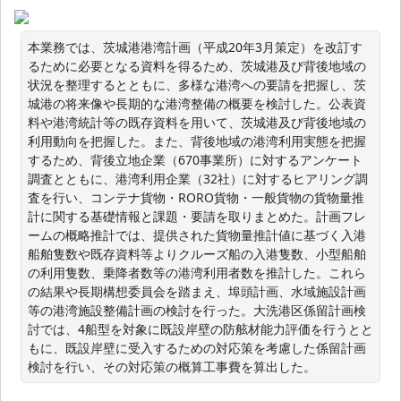
本業務では、茨城港港湾計画（平成20年3月策定）を改訂す
るために必要となる資料を得るため、茨城港及び背後地域の
状況を整理するとともに、多様な港湾への要請を把握し、茨
城港の将来像や長期的な港湾整備の概要を検討した。公表資
料や港湾統計等の既存資料を用いて、茨城港及び背後地域の
利用動向を把握した。また、背後地域の港湾利用実態を把握
するため、背後立地企業（670事業所）に対するアンケート
調査とともに、港湾利用企業（32社）に対するヒアリング調
査を行い、コンテナ貨物・RORO貨物・一般貨物の貨物量推
計に関する基礎情報と課題・要請を取りまとめた。計画フレ
ームの概略推計では、提供された貨物量推計値に基づく入港
船舶隻数や既存資料等よりクルーズ船の入港隻数、小型船舶
の利用隻数、乗降者数等の港湾利用者数を推計した。これら
の結果や長期構想委員会を踏まえ、埠頭計画、水域施設計画
等の港湾施設整備計画の検討を行った。大洗港区係留計画検
討では、4船型を対象に既設岸壁の防舷材能力評価を行うとと
もに、既設岸壁に受入するための対応策を考慮した係留計画
検討を行い、その対応策の概算工事費を算出した。