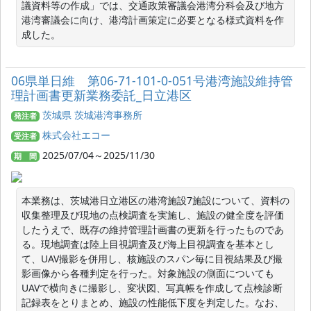
議資料等の作成」では、交通政策審議会港湾分科会及び地方
港湾審議会に向け、港湾計画策定に必要となる様式資料を作
成した。
06県単日維 第06-71-101-0-051号港湾施設維持管
理計画書更新業務委託_日立港区
茨城県 茨城港湾事務所
発注者
株式会社エコー
受注者
2025/07/04～2025/11/30
期 間
本業務は、茨城港日立港区の港湾施設7施設について、資料の
収集整理及び現地の点検調査を実施し、施設の健全度を評価
したうえで、既存の維持管理計画書の更新を行ったものであ
る。現地調査は陸上目視調査及び海上目視調査を基本とし
て、UAV撮影を併用し、核施設のスパン毎に目視結果及び撮
影画像から各種判定を行った。対象施設の側面についても
UAVで横向きに撮影し、変状図、写真帳を作成して点検診断
記録表をとりまとめ、施設の性能低下度を判定した。なお、