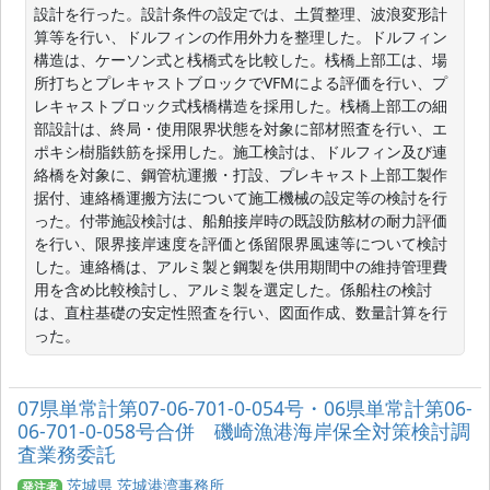
設計を行った。設計条件の設定では、土質整理、波浪変形計
算等を行い、ドルフィンの作用外力を整理した。ドルフィン
構造は、ケーソン式と桟橋式を比較した。桟橋上部工は、場
所打ちとプレキャストブロックでVFMによる評価を行い、プ
レキャストブロック式桟橋構造を採用した。桟橋上部工の細
部設計は、終局・使用限界状態を対象に部材照査を行い、エ
ポキシ樹脂鉄筋を採用した。施工検討は、ドルフィン及び連
絡橋を対象に、鋼管杭運搬・打設、プレキャスト上部工製作
据付、連絡橋運搬方法について施工機械の設定等の検討を行
った。付帯施設検討は、船舶接岸時の既設防舷材の耐力評価
を行い、限界接岸速度を評価と係留限界風速等について検討
した。連絡橋は、アルミ製と鋼製を供用期間中の維持管理費
用を含め比較検討し、アルミ製を選定した。係船柱の検討
は、直柱基礎の安定性照査を行い、図面作成、数量計算を行
った。
07県単常計第07-06-701-0-054号・06県単常計第06-
06-701-0-058号合併 磯崎漁港海岸保全対策検討調
査業務委託
茨城県 茨城港湾事務所
発注者