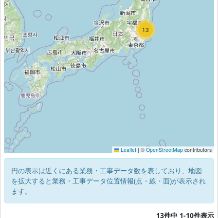
12
13
Leaflet
|
©
OpenStreetMap
contributors
円の表示は近くにある業務・工事データ数を表しており、地図
を拡大すると業務・工事データ位置情報(点・線・面)が表示され
ます。
13件中 1-10件表示