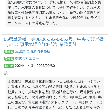
第5ふ頭B岸壁については、詳細点検として潜水目視調査を実
施して、水中部の変状についても併せて確認した。これらの
施設毎の性能低下度判定結果をもとに、既存の維持管理計画
書を更新するとともに、対象施設全体の今後50年間のライフ
サイクルコストの算定を行った。
06県単常機 第06-06-392-0-052号 中央ふ頭岸壁
（E）ふ頭用地埋立詳細設計業務委託
茨城県 茨城港湾事務所
発注者
株式会社エコー
受注者
2024/11/13～2025/09/30
期 間
本業務は、茨城港常陸那珂港区中央ふ頭地区ふ頭用地を新た
に造成するための埋立等の詳細設計である。対象地の状況を
把握すべく、貸与資料を基に現地踏査を行い、現地状況を確
認し整理した。現地調査箇所は、中央ふ頭E岸壁ふ頭用地の埋
立範囲及び、常陸那珂港第1ストックヤード、南ふ頭ヤードと
し、目視で近景を確認するとともに、UAVによる上空からの