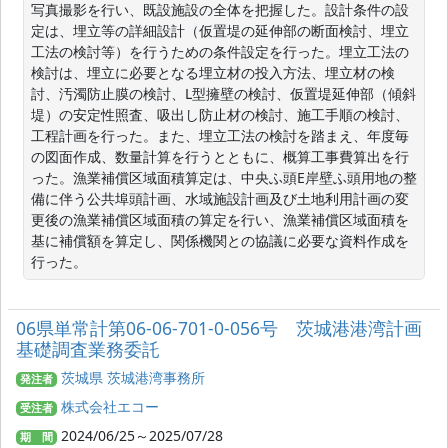
写真撮影を行い、既設施設の全体を把握した。設計条件の設
定は、埋立等の詳細設計（仮置堤の延伸部の断面検討、埋立
工法の検討等）を行うための条件設定を行った。埋立工法の
検討は、埋立に必要となる埋立材の投入方法、埋立材の検
討、汚濁防止膜の検討、L型擁壁の検討、仮置堤延伸部（傾斜
堤）の安定性照査、吸出し防止材の検討、施工手順の検討、
工程計画を行った。また、埋立工法の検討を踏まえ、年度毎
の図面作成、数量計算を行うとともに、概算工事費算出を行
った。漁業補償区域面積算定は、中央ふ頭E岸壁ふ頭用地の整
備に伴う公共埠頭計画、水域施設計画及び土地利用計画の変
更後の漁業補償区域面積の算定を行い、漁業補償区域面積を
基に補償額を算定し、関係機関との協議に必要な資料作成を
行った。
06県単常計第06-06-701-0-056号 茨城港港湾計画
基礎調査業務委託
茨城県 茨城港湾事務所
発注者
株式会社エコー
受注者
2024/06/25～2025/07/28
期 間