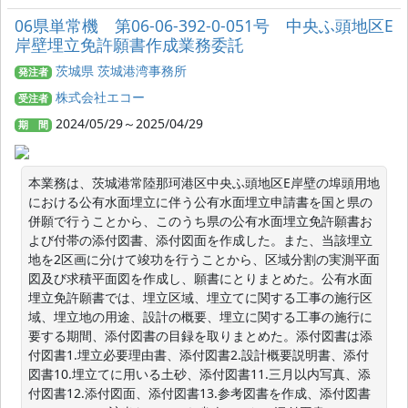
06県単常機 第06-06-392-0-051号 中央ふ頭地区E
岸壁埋立免許願書作成業務委託
茨城県 茨城港湾事務所
発注者
株式会社エコー
受注者
2024/05/29～2025/04/29
期 間
本業務は、茨城港常陸那珂港区中央ふ頭地区E岸壁の埠頭用地
における公有水面埋立に伴う公有水面埋立申請書を国と県の
併願で行うことから、このうち県の公有水面埋立免許願書お
よび付帯の添付図書、添付図面を作成した。また、当該埋立
地を2区画に分けて竣功を行うことから、区域分割の実測平面
図及び求積平面図を作成し、願書にとりまとめた。公有水面
埋立免許願書では、埋立区域、埋立てに関する工事の施行区
域、埋立地の用途、設計の概要、埋立に関する工事の施行に
要する期間、添付図書の目録を取りまとめた。添付図書は添
付図書1.埋立必要理由書、添付図書2.設計概要説明書、添付
図書10.埋立てに用いる土砂、添付図書11.三月以内写真、添
付図書12.添付図面、添付図書13.参考図書を作成、添付図書