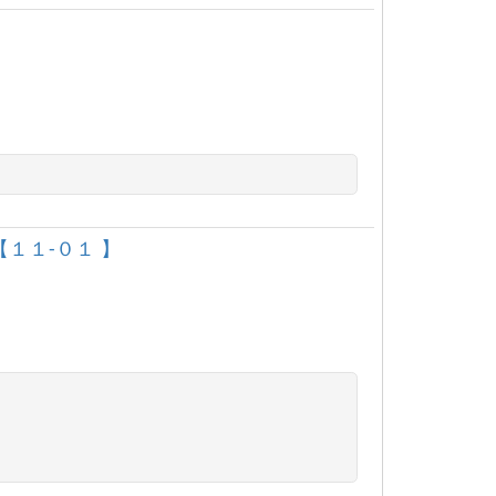
１１‐０１ 】