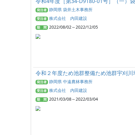
令和4年度［第34‐D9180‐01号］（一
静岡県 袋井土木事務所
発注者
株式会社 内田建設
受注者
2022/08/02～2022/12/05
期 間
令和２年度ため池群整備ため池群宇刈川
静岡県 中遠農林事務所
発注者
株式会社 内田建設
受注者
2021/03/08～2022/03/04
期 間