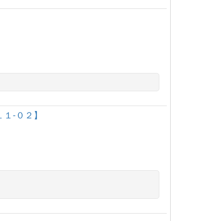
１‐０２】