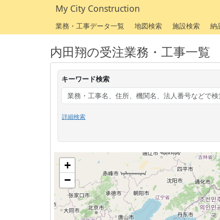
My City Construction
業務・工事データ一覧
地図検索
施設検索
納
内田翔の受注業務・工事一覧
キーワード検索
詳細検索
+
−