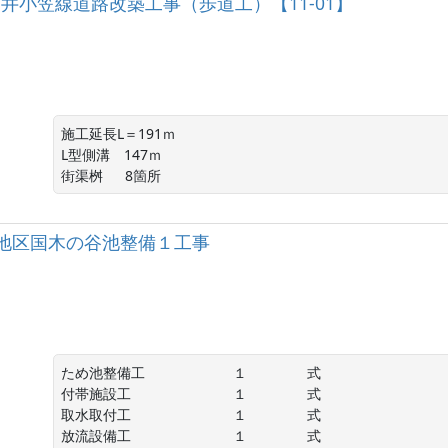
）袋井小笠線道路改築工事（歩道工）【11‐01】
施工延長L＝191ｍ

L型側溝　147ｍ

街渠桝　  8箇所
地区国木の谷池整備１工事
ため池整備工 　　　　　　１　　　　 式

付帯施設工 　　　　　　　１　　　　 式

取水取付工 　　　　　　　１　　　　 式

放流設備工 　　　　　　　１　　　　 式
