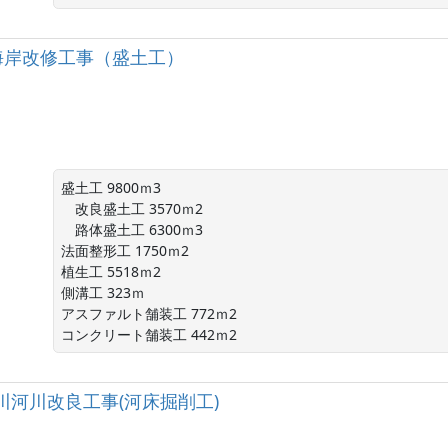
名港海岸改修工事（盛土工）
盛土工 9800ｍ3

　改良盛土工 3570ｍ2

　路体盛土工 6300ｍ3

法面整形工 1750ｍ2

植生工 5518ｍ2

側溝工 323ｍ

アスファルト舗装工 772ｍ2

コンクリート舗装工 442ｍ2
川今川河川改良工事(河床掘削工)