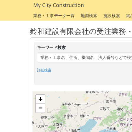
My City Construction
業務・工事データ一覧
地図検索
施設検索
納
鈴和建設有限会社の受注業務
キーワード検索
詳細検索
+
−