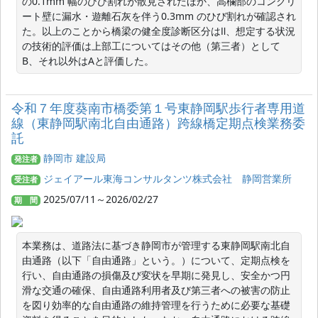
の0.1mm 幅のひび割れが散見されたほか、高欄部のコンクリ
ート壁に漏水・遊離石灰を伴う0.3mm のひび割れが確認され
た。以上のことから橋梁の健全度診断区分はⅡ、想定する状況
の技術的評価は上部工についてはその他（第三者）として
B、それ以外はAと評価した。
令和７年度葵南市橋委第１号東静岡駅歩行者専用道
線（東静岡駅南北自由通路）跨線橋定期点検業務委
託
静岡市 建設局
発注者
ジェイアール東海コンサルタンツ株式会社 静岡営業所
受注者
2025/07/11～2026/02/27
期 間
本業務は、道路法に基づき静岡市が管理する東静岡駅南北自
由通路（以下「自由通路」という。）について、定期点検を
行い、自由通路の損傷及び変状を早期に発見し、安全かつ円
滑な交通の確保、自由通路利用者及び第三者への被害の防止
を図り効率的な自由通路の維持管理を行うために必要な基礎