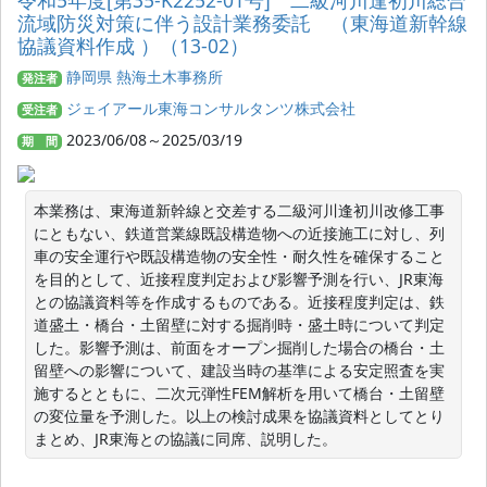
令和5年度[第35-K2252-01号] 二級河川逢初川総合
流域防災対策に伴う設計業務委託 （東海道新幹線
協議資料作成 ）（13-02）
静岡県 熱海土木事務所
発注者
ジェイアール東海コンサルタンツ株式会社
受注者
2023/06/08～2025/03/19
期 間
本業務は、東海道新幹線と交差する二級河川逢初川改修工事
にともない、鉄道営業線既設構造物への近接施工に対し、列
車の安全運行や既設構造物の安全性・耐久性を確保すること
を目的として、近接程度判定および影響予測を行い、JR東海
との協議資料等を作成するものである。近接程度判定は、鉄
道盛土・橋台・土留壁に対する掘削時・盛土時について判定
した。影響予測は、前面をオープン掘削した場合の橋台・土
留壁への影響について、建設当時の基準による安定照査を実
施するとともに、二次元弾性FEM解析を用いて橋台・土留壁
の変位量を予測した。以上の検討成果を協議資料としてとり
まとめ、JR東海との協議に同席、説明した。