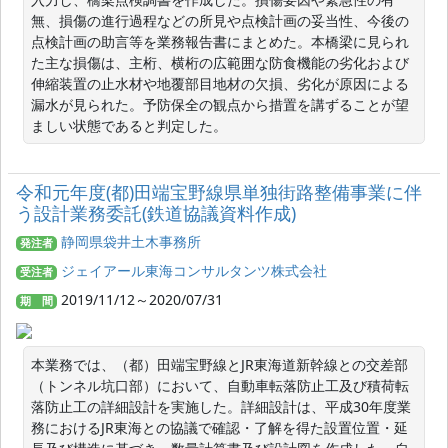
無、損傷の進行過程などの所見や点検計画の妥当性、今後の
点検計画の助言等を業務報告書にまとめた。本橋梁に見られ
た主な損傷は、主桁、横桁の広範囲な防食機能の劣化および
伸縮装置の止水材や地覆部目地材の欠損、劣化が原因による
漏水が見られた。予防保全の観点から措置を講ずることが望
ましい状態であると判定した。
令和元年度(都)田端宝野線県単独街路整備事業に伴
う設計業務委託(鉄道協議資料作成)
静岡県袋井土木事務所
発注者
ジェイアール東海コンサルタンツ株式会社
受注者
2019/11/12～2020/07/31
期 間
本業務では、（都）田端宝野線とJR東海道新幹線との交差部
（トンネル坑口部）において、自動車転落防止工及び積荷転
落防止工の詳細設計を実施した。詳細設計は、平成30年度業
務におけるJR東海との協議で確認・了解を得た設置位置・延