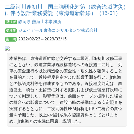
二級河川逢初川 国土強靭化対策（総合流域防災）
に伴う設計業務委託（東海道新幹線）（13-01）
静岡県 熱海土木事務所
発注者
ジェイアール東海コンサルタンツ株式会社
受注者
2022/02/23～2023/03/15
期 間
本業務は、東海道新幹線と交差する二級河川逢初川改修工事
にともない、鉄道営業線既設構造物への近接施工に対し、列
車の安全運行や既設構造物の安全性・耐久性を確保すること
を目的として、近接程度判定および影響予測を行い、jr東海
との協議資料等を作成するものである。近接程度判定は、鉄
道盛土・橋台・土留壁に対する掘削および仮土留壁打設時に
ついて判定した。影響予測は、前面をオープン掘削した場合
の橋台への影響について、建設当時の基準による安定照査を
実施するとともに、二次元弾性FEM解析を用いて橋台の変位
量を予測した。以上の検討成果を協議資料としてとりまと
め、jr東海との協議に同席、説明した。