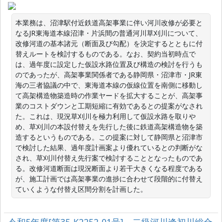
本業務は、沼津駅付近鉄道高架事業に伴い河川改修が必要と
なるJR東海道本線沼津・片浜間の普通河川草刈川について、
改修河道の基本諸元（断面及び勾配）を決定するとともに付
替えルートを検討するものである。なお、契約当初時点で
は、過年度に設定した仮設水路位置及び構造の検討を行うも
のであったが、高架事業関係者である静岡県・沼津市・JR東
海の三者協議の中で、東海道本線の仮線位置を南側に移動し
て高架構造物築造時の作業ヤードを拡大することが、高架事
業のコストダウンと工期短縮に有効であるとの提案がなされ
た。これは、現況草刈川を極力利用して仮設水路を取りや
め、草刈川の本設付替えを先行した後に鉄道高架構造物を築
造するというものである。この提案に対して静岡県と沼津市
で検討した結果、過年度計画案より優れているとの判断がな
され、草刈川付替え先行案で検討することとなったものであ
る。改修河道断面は現況断面より若干大きくなる程度である
が、施工計画では高架事業の進捗に合わせて段階的に付替え
ていくような付替え区間分割を計画した。