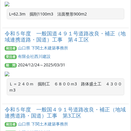
L=62.3m　掘削1100m3　法面整形900m2
令和５年度 一般国道４９１号道路改良・補正（地
域連携道路・国道）工事 第４工区
山口県 下関土木建築事務所
発注者
有限会社西川建設
受注者
2024/12/24～2025/03/31
期 間
Ｌ＝２４０ｍ　掘削工　６８００ｍ3　路体盛土工　４３００
ｍ3
令和５年度 一般国４９１号道路改良・補正（地域
連携道路・国道）工事 第3工区
山口県 下関土木建築事務所
発注者